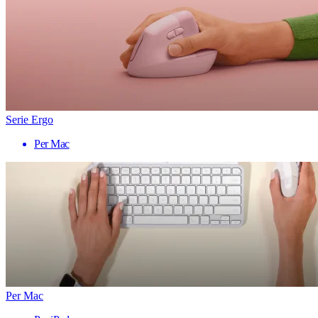
Serie Ergo
Per Mac
Per Mac