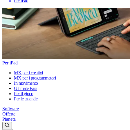
Per iPad
Per iPad
MX per i creativi
MX per i programmatori
In movimento
Ultimate Ears
Per il gioco
Per le aziende
Software
Offerte
Pianeta