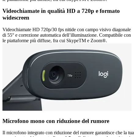
Videochiamate in qualità HD a 720p e formato
widescreen
Videochiamate HD 720p/30 fps nitide con campo visivo diagonale
di 55° e correzione automatica dell’illuminazione. Compatibile con
le piattaforme più diffuse, fra cui SkypeTM e Zoom®.
Microfono mono con riduzione del rumore
Il microfono integrato con riduzione del rumore garantisce che la tua