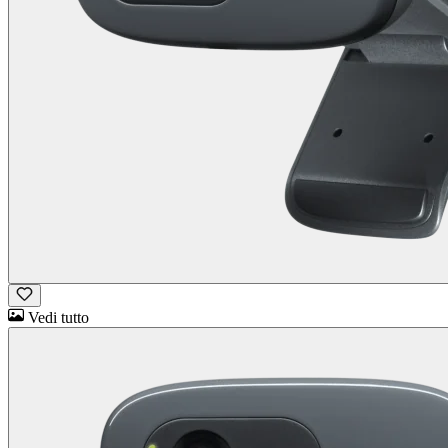
Vedi tutto