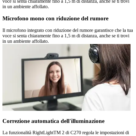
voce si senta chiaramente fino a 1,5 m di distanza, anche se ti trovi
in un ambiente affollato.
Microfono mono con riduzione del rumore
Il microfono integrato con riduzione del rumore garantisce che la tua
voce si senta chiaramente fino a 1,5 m di distanza, anche se ti trovi
in un ambiente affollato.
Correzione automatica dell'illuminazione
La funzionalità RightLightTM 2 di C270 regola le impostazioni di