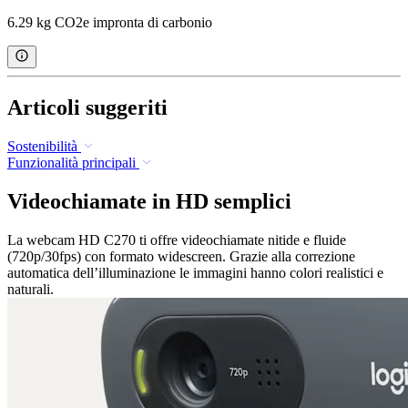
6.29 kg CO2e impronta di carbonio
Articoli suggeriti
Sostenibilità
Funzionalità principali
Videochiamate in HD semplici
La webcam HD C270 ti offre videochiamate nitide e fluide
(720p/30fps) con formato widescreen. Grazie alla correzione
automatica dell’illuminazione le immagini hanno colori realistici e
naturali.