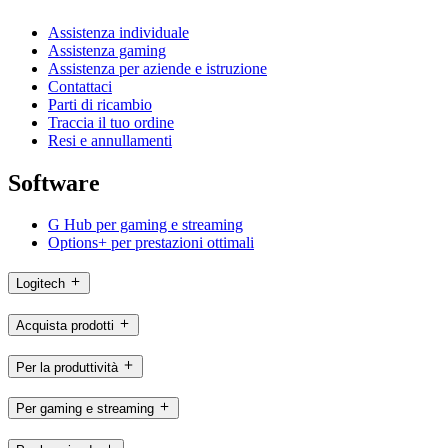
Assistenza individuale
Assistenza gaming
Assistenza per aziende e istruzione
Contattaci
Parti di ricambio
Traccia il tuo ordine
Resi e annullamenti
Software
G Hub per gaming e streaming
Options+ per prestazioni ottimali
Logitech
Acquista prodotti
Per la produttività
Per gaming e streaming