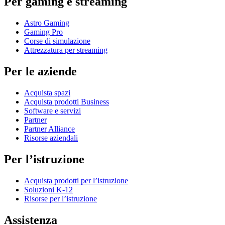
Per gaming e streaming
Astro Gaming
Gaming Pro
Corse di simulazione
Attrezzatura per streaming
Per le aziende
Acquista spazi
Acquista prodotti Business
Software e servizi
Partner
Partner Alliance
Risorse aziendali
Per l’istruzione
Acquista prodotti per l’istruzione
Soluzioni K-12
Risorse per l’istruzione
Assistenza