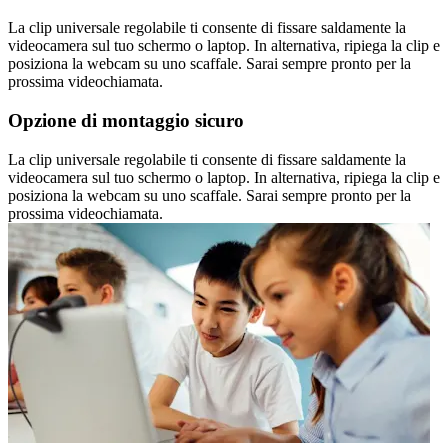
La clip universale regolabile ti consente di fissare saldamente la
videocamera sul tuo schermo o laptop. In alternativa, ripiega la clip e
posiziona la webcam su uno scaffale. Sarai sempre pronto per la
prossima videochiamata.
Opzione di montaggio sicuro
La clip universale regolabile ti consente di fissare saldamente la
videocamera sul tuo schermo o laptop. In alternativa, ripiega la clip e
posiziona la webcam su uno scaffale. Sarai sempre pronto per la
prossima videochiamata.