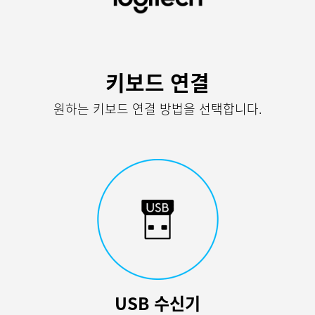
무
선
키
키보드 연결
보
원하는 키보드 연결 방법을 선택합니다.
드
셋
업
지
침
|
로
지
USB 수신기