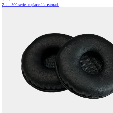
Zone 300 series replaceable earpads