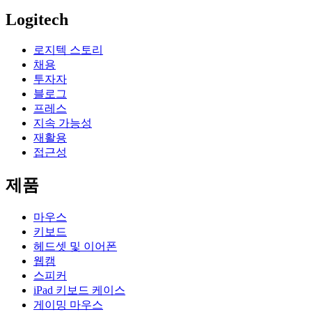
Logitech
로지텍 스토리
채용
투자자
블로그
프레스
지속 가능성
재활용
접근성
제품
마우스
키보드
헤드셋 및 이어폰
웹캠
스피커
iPad 키보드 케이스
게이밍 마우스