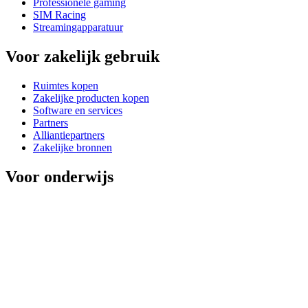
Professionele gaming
SIM Racing
Streamingapparatuur
Voor zakelijk gebruik
Ruimtes kopen
Zakelijke producten kopen
Software en services
Partners
Alliantiepartners
Zakelijke bronnen
Voor onderwijs
Educatieve producten kopen
Oplossingen voor basis- en voortgezet onderwijs
Onderwijsmiddelen
Ondersteuning
Individuele ondersteuning
Gamingondersteuning