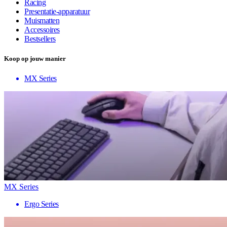
Racing
Presentatie-apparatuur
Muismatten
Accessoires
Bestsellers
Koop op jouw manier
MX Series
MX Series
Ergo Series