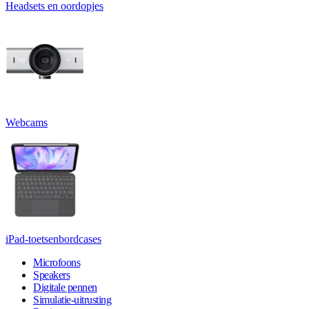
Headsets en oordopjes
Webcams
iPad-toetsenbordcases
Microfoons
Speakers
Digitale pennen
Simulatie-uitrusting