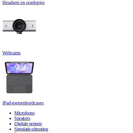
Headsets en oordopjes
Webcams
iPad-toetsenbordcases
Microfoons
Speakers
Digitale pennen
Simulatie-uitrusting