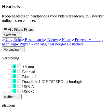
Headsets
Koop headsets en headphones voor videovergaderen, thuiswerken,
online lessen en meer.
Alle Filters
Filters
Sorteren
Uitgelicht
Beste match
Nieuw
Naam
Prijzen - van hoog
naar laag
Prijzen - van laag naar hoog
Bestsellers
Verbinding
Verbinding
3.5 mm
Bedraad
Bluetooth
Draadloze LIGHTSPEED-technologie
USB-A
USB-C
platform
platform