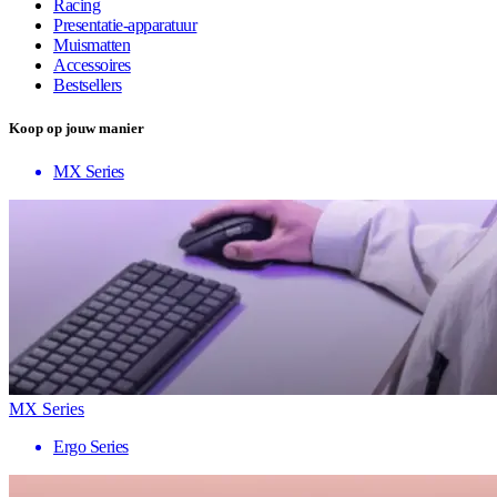
Racing
Presentatie-apparatuur
Muismatten
Accessoires
Bestsellers
Koop op jouw manier
MX Series
MX Series
Ergo Series