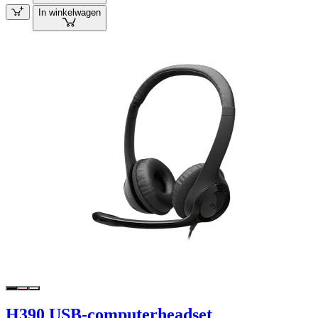
In winkelwagen
H390 USB-computerheadset