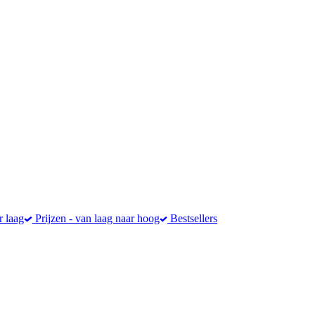
r laag
Prijzen - van laag naar hoog
Bestsellers