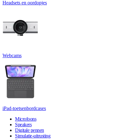
Headsets en oordopjes
Webcams
iPad-toetsenbordcases
Microfoons
Speakers
Digitale pennen
Simulatie-uitrusting