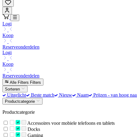
Logi
Koop
Reserveonderdelen
Logi
Koop
Reserveonderdelen
Alle Filters
Filters
Sorteren
Uitgelicht
Beste match
Nieuw
Naam
Prijzen - van hoog naa
Productcategorie
Productcategorie
Accessoires voor mobiele telefoons en tablets
Docks
Gaming