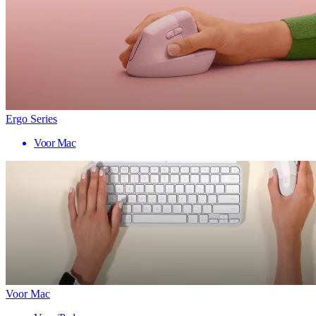
Ergo Series
Voor Mac
Voor Mac