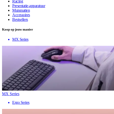
Racing
Presentatie-apparatuur
Muismatten
Accessoires
Bestsellers
Koop op jouw manier
MX Series
MX Series
Ergo Series