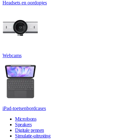
Headsets en oordopjes
Webcams
iPad-toetsenbordcases
Microfoons
Speakers
Digitale pennen
Simulatie-uitrusting