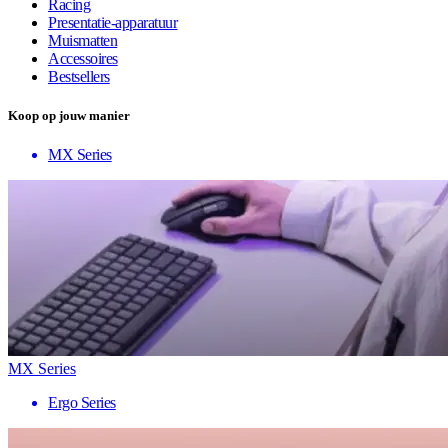
Racing
Presentatie-apparatuur
Muismatten
Accessoires
Bestsellers
Koop op jouw manier
MX Series
MX Series
Ergo Series