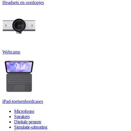
Headsets en oordopjes
Webcams
iPad-toetsenbordcases
Microfoons
Speakers
Digitale pennen
Simulatie-uitrusting