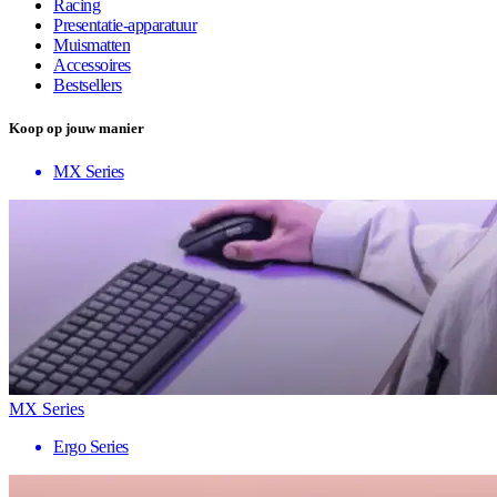
Racing
Presentatie-apparatuur
Muismatten
Accessoires
Bestsellers
Koop op jouw manier
MX Series
MX Series
Ergo Series