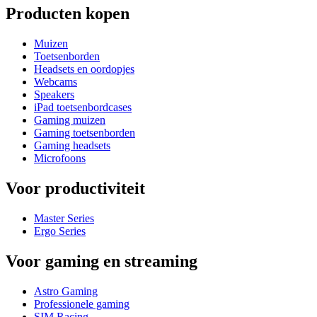
Producten kopen
Muizen
Toetsenborden
Headsets en oordopjes
Webcams
Speakers
iPad toetsenbordcases
Gaming muizen
Gaming toetsenborden
Gaming headsets
Microfoons
Voor productiviteit
Master Series
Ergo Series
Voor gaming en streaming
Astro Gaming
Professionele gaming
SIM Racing