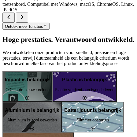
toetsenbord. Compatibel met Windows, macOS, ChromeOS, Linux,
iPadOS.
Ontdek meer functies
Hoge prestaties. Verantwoord ontwikkeld.
We ontwikkelen onze producten voor snelheid, precisie en hoge
prestaties, terwijl duurzaamheid als een belangrijk criterium wordt
beschouwd in elke fase van het productontwikkelingsproces.
Impact is belangrijk
Plastic is belangrijk
CO2 is de nieuwe calorie
Plastic verdient een tweede leven
Aluminium is belangrijk
Batterijduur is belangrijk
Aluminium is cool geworden
Slimmer opstarten