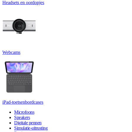
Headsets en oordopjes
Webcams
iPad-toetsenbordcases
Microfoons
Speakers
Digitale pennen
Simulatie-uitrusting