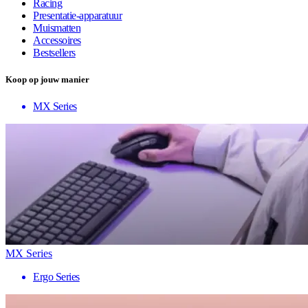
Racing
Presentatie-apparatuur
Muismatten
Accessoires
Bestsellers
Koop op jouw manier
MX Series
MX Series
Ergo Series