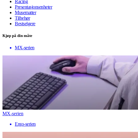
Racing
Presentasjonsenheter
Musematter
Tilbehør
Bestselgere
Kjøp på din måte
MX-serien
MX-serien
Ergo-serien