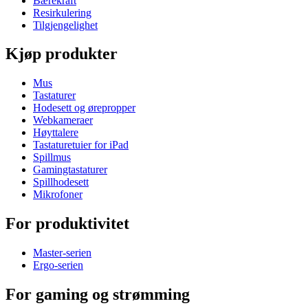
Bærekraft
Resirkulering
Tilgjengelighet
Kjøp produkter
Mus
Tastaturer
Hodesett og ørepropper
Webkameraer
Høyttalere
Tastaturetuier for iPad
Spillmus
Gamingtastaturer
Spillhodesett
Mikrofoner
For produktivitet
Master-serien
Ergo-serien
For gaming og strømming