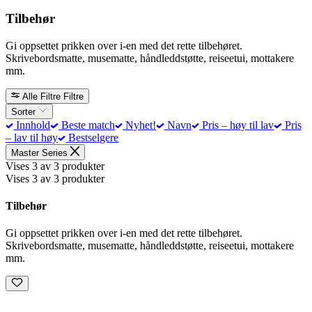
Tilbehør
Gi oppsettet prikken over i-en med det rette tilbehøret.
Skrivebordsmatte, musematte, håndleddstøtte, reiseetui, mottakere
mm.
Alle Filtre
Filtre
Sorter
Innhold
Beste match
Nyhet!
Navn
Pris – høy til lav
Pris
– lav til høy
Bestselgere
Master Series
Vises 3 av 3 produkter
Vises 3 av 3 produkter
Tilbehør
Gi oppsettet prikken over i-en med det rette tilbehøret.
Skrivebordsmatte, musematte, håndleddstøtte, reiseetui, mottakere
mm.