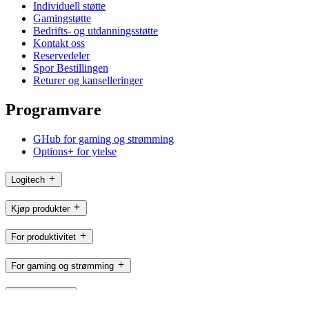
Individuell støtte
Gamingstøtte
Bedrifts- og utdanningsstøtte
Kontakt oss
Reservedeler
Spor Bestillingen
Returer og kanselleringer
Programvare
GHub for gaming og strømming
Options+ for ytelse
Logitech
Kjøp produkter
For produktivitet
For gaming og strømming
For bedrifter