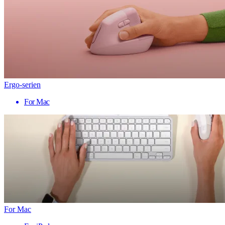
Ergo-serien
For Mac
For Mac