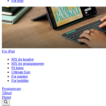
For iPad
For iPad
MX for kreative
MX for programmerere
På farten
Ultimate Ears
For gaming
For bedrifter
Programvare
Tilbud
Planet