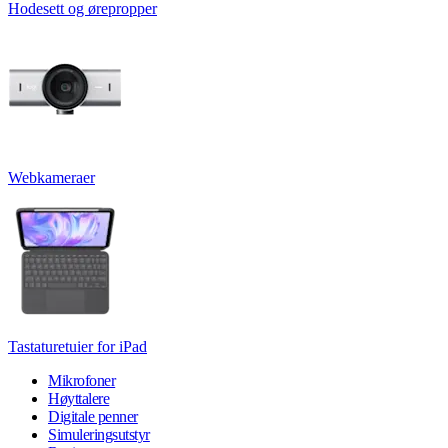
Hodesett og ørepropper
Webkameraer
Tastaturetuier for iPad
Mikrofoner
Høyttalere
Digitale penner
Simuleringsutstyr