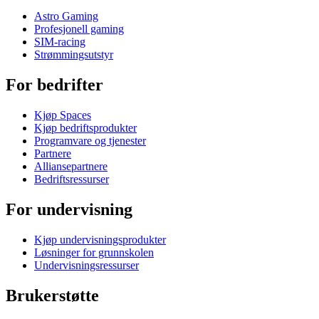
Astro Gaming
Profesjonell gaming
SIM-racing
Strømmingsutstyr
For bedrifter
Kjøp Spaces
Kjøp bedriftsprodukter
Programvare og tjenester
Partnere
Alliansepartnere
Bedriftsressurser
For undervisning
Kjøp undervisningsprodukter
Løsninger for grunnskolen
Undervisningsressurser
Brukerstøtte