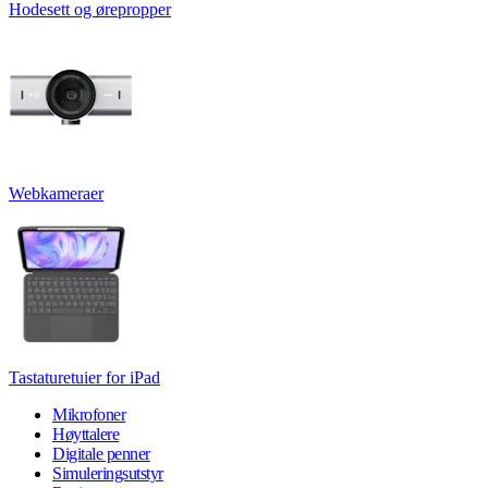
Hodesett og ørepropper
Webkameraer
Tastaturetuier for iPad
Mikrofoner
Høyttalere
Digitale penner
Simuleringsutstyr