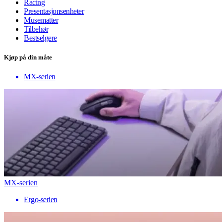
Racing
Presentasjonsenheter
Musematter
Tilbehør
Bestselgere
Kjøp på din måte
MX-serien
MX-serien
Ergo-serien