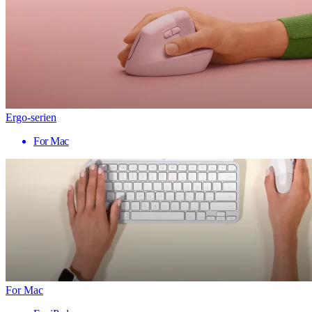
Ergo-serien
For Mac
For Mac