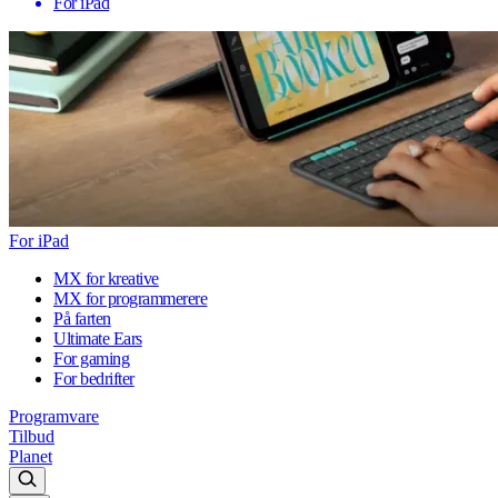
For iPad
For iPad
MX for kreative
MX for programmerere
På farten
Ultimate Ears
For gaming
For bedrifter
Programvare
Tilbud
Planet