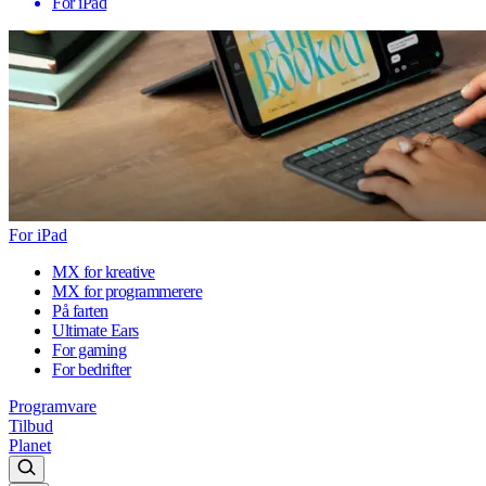
For iPad
For iPad
MX for kreative
MX for programmerere
På farten
Ultimate Ears
For gaming
For bedrifter
Programvare
Tilbud
Planet