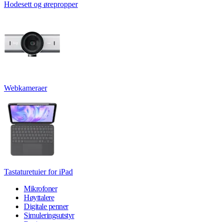
Hodesett og ørepropper
Webkameraer
Tastaturetuier for iPad
Mikrofoner
Høyttalere
Digitale penner
Simuleringsutstyr