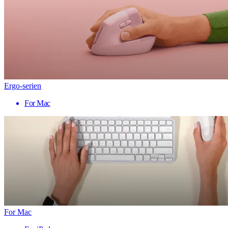
Ergo-serien
For Mac
For Mac