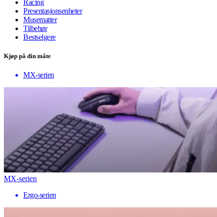
Racing
Presentasjonsenheter
Musematter
Tilbehør
Bestselgere
Kjøp på din måte
MX-serien
MX-serien
Ergo-serien