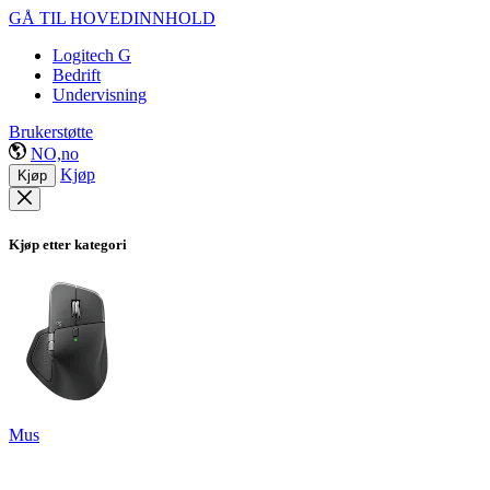
GÅ TIL HOVEDINNHOLD
Logitech G
Bedrift
Undervisning
Brukerstøtte
NO,no
Kjøp
Kjøp
Kjøp etter kategori
Mus