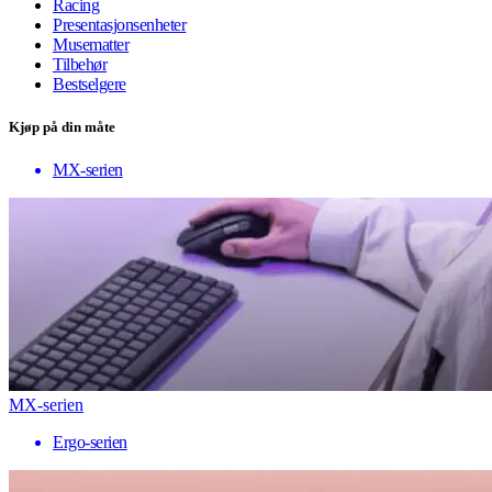
Racing
Presentasjonsenheter
Musematter
Tilbehør
Bestselgere
Kjøp på din måte
MX-serien
MX-serien
Ergo-serien