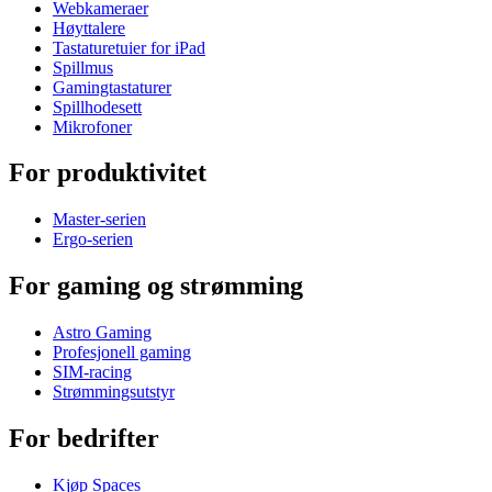
Webkameraer
Høyttalere
Tastaturetuier for iPad
Spillmus
Gamingtastaturer
Spillhodesett
Mikrofoner
For produktivitet
Master-serien
Ergo-serien
For gaming og strømming
Astro Gaming
Profesjonell gaming
SIM-racing
Strømmingsutstyr
For bedrifter
Kjøp Spaces