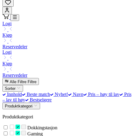
Logi
Kjøp
Reservedeler
Logi
Kjøp
Reservedeler
Alle Filtre
Filtre
Sorter
Innhold
Beste match
Nyhet!
Navn
Pris – høy til lav
Pris
– lav til høy
Bestselgere
Produktkategori
Produktkategori
Dokkingstasjon
Gaming