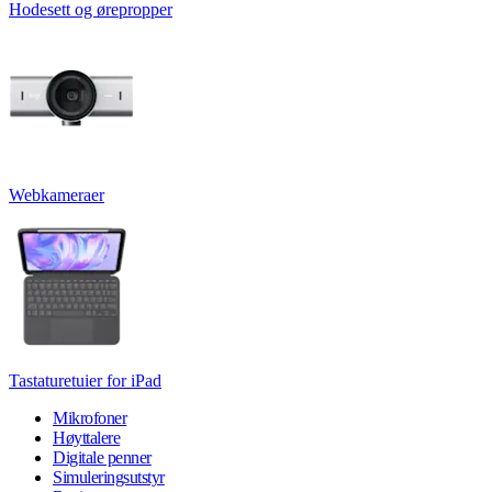
Hodesett og ørepropper
Webkameraer
Tastaturetuier for iPad
Mikrofoner
Høyttalere
Digitale penner
Simuleringsutstyr