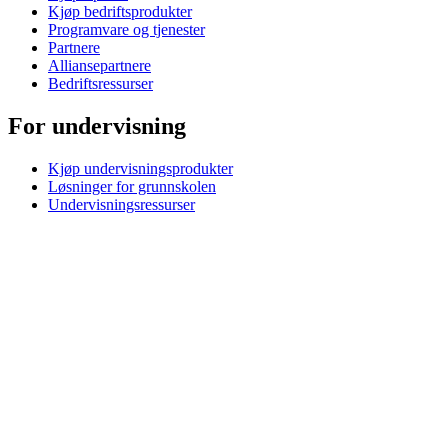
Kjøp bedriftsprodukter
Programvare og tjenester
Partnere
Alliansepartnere
Bedriftsressurser
For undervisning
Kjøp undervisningsprodukter
Løsninger for grunnskolen
Undervisningsressurser
Brukerstøtte
Individuell støtte
Gamingstøtte
Bedrifts- og utdanningsstøtte
Kontakt oss
Reservedeler
Spor Bestillingen
Returer og kanselleringer
Programvare