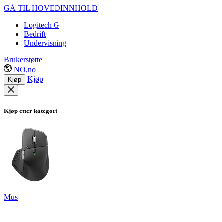
GÅ TIL HOVEDINNHOLD
Logitech G
Bedrift
Undervisning
Brukerstøtte
NO,no
Kjøp
Kjøp
Kjøp etter kategori
Mus