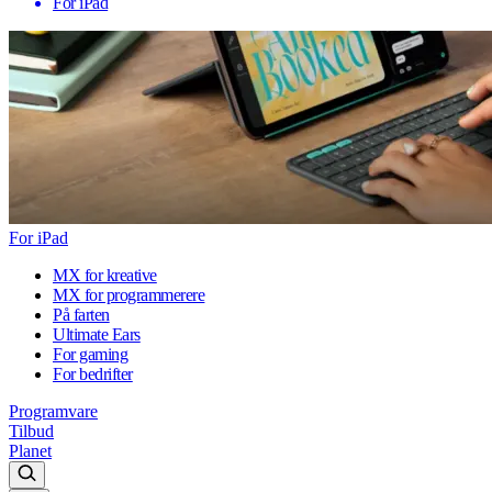
For iPad
For iPad
MX for kreative
MX for programmerere
På farten
Ultimate Ears
For gaming
For bedrifter
Programvare
Tilbud
Planet