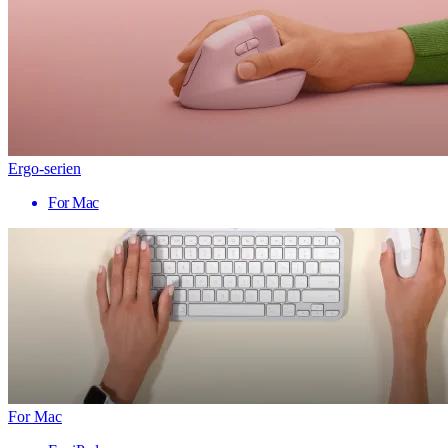
Ergo-serien
For Mac
For Mac