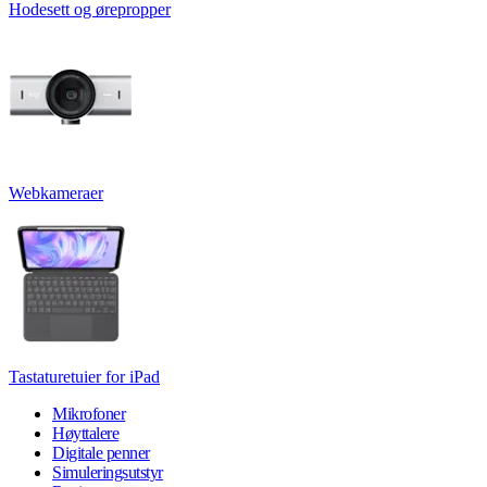
Hodesett og ørepropper
Webkameraer
Tastaturetuier for iPad
Mikrofoner
Høyttalere
Digitale penner
Simuleringsutstyr