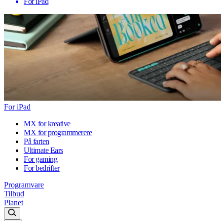
For iPad
For iPad
MX for kreative
MX for programmerere
På farten
Ultimate Ears
For gaming
For bedrifter
Programvare
Tilbud
Planet