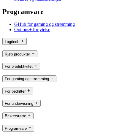
Programvare
GHub for gaming og strømming
Options+ for ytelse
Logitech
Kjøp produkter
For produktivitet
For gaming og strømming
For bedrifter
For undervisning
Brukerstøtte
Programvare