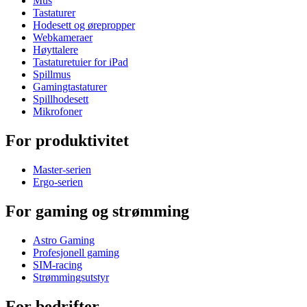
Mus
Tastaturer
Hodesett og ørepropper
Webkameraer
Høyttalere
Tastaturetuier for iPad
Spillmus
Gamingtastaturer
Spillhodesett
Mikrofoner
For produktivitet
Master-serien
Ergo-serien
For gaming og strømming
Astro Gaming
Profesjonell gaming
SIM-racing
Strømmingsutstyr
For bedrifter