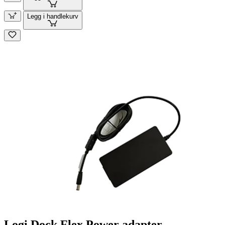
Legg i handlekurv
Logi Dock Flex Power adapter