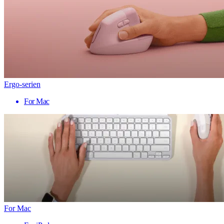
Ergo-serien
For Mac
For Mac