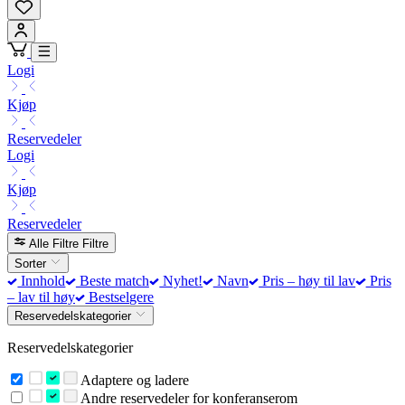
Logi
Kjøp
Reservedeler
Logi
Kjøp
Reservedeler
Alle Filtre
Filtre
Sorter
Innhold
Beste match
Nyhet!
Navn
Pris – høy til lav
Pris
– lav til høy
Bestselgere
Reservedelskategorier
Reservedelskategorier
Adaptere og ladere
Andre reservedeler for konferanserom