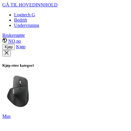
GÅ TIL HOVEDINNHOLD
Logitech G
Bedrift
Undervisning
Brukerstøtte
NO,no
Kjøp
Kjøp
Kjøp etter kategori
Mus