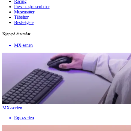
Racing
Presentasjonsenheter
Musematter
Tilbehør
Bestselgere
Kjøp på din måte
MX-serien
MX-serien
Ergo-serien