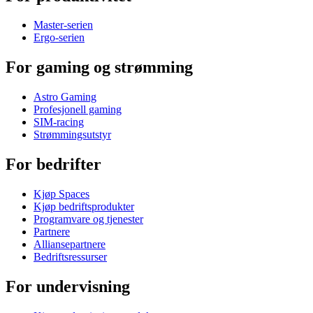
Master-serien
Ergo-serien
For gaming og strømming
Astro Gaming
Profesjonell gaming
SIM-racing
Strømmingsutstyr
For bedrifter
Kjøp Spaces
Kjøp bedriftsprodukter
Programvare og tjenester
Partnere
Alliansepartnere
Bedriftsressurser
For undervisning