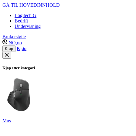
GÅ TIL HOVEDINNHOLD
Logitech G
Bedrift
Undervisning
Brukerstøtte
NO,no
Kjøp
Kjøp
Kjøp etter kategori
Mus