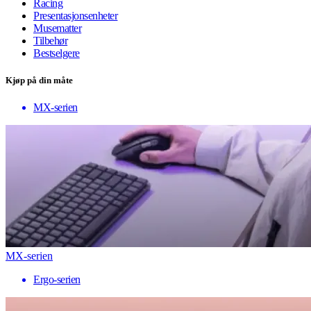
Racing
Presentasjonsenheter
Musematter
Tilbehør
Bestselgere
Kjøp på din måte
MX-serien
MX-serien
Ergo-serien