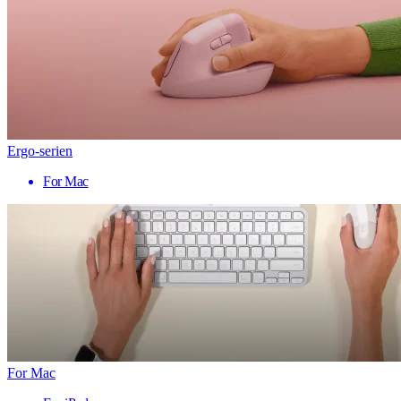
Ergo-serien
For Mac
For Mac