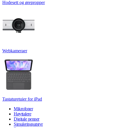
Hodesett og ørepropper
Webkameraer
Tastaturetuier for iPad
Mikrofoner
Høyttalere
Digitale penner
Simuleringsutstyr