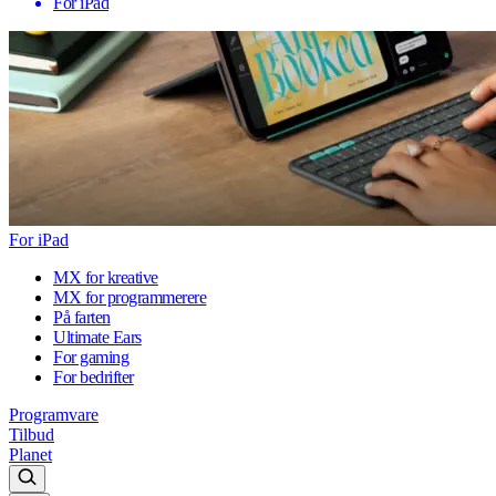
For iPad
For iPad
MX for kreative
MX for programmerere
På farten
Ultimate Ears
For gaming
For bedrifter
Programvare
Tilbud
Planet