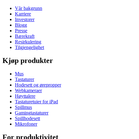
Vår bakgrunn
Karriere
Investorer
Blogg
Presse
Bærekraft
Resirkulering
Tilgjengelighet
Kjøp produkter
Mus
Tastaturer
Hodesett og ørepropper
Webkameraer
Høyttalere
Tastaturetuier for iPad
Spillmus
Gamingtastaturer
Spillhodesett
Mikrofoner
For produktivitet