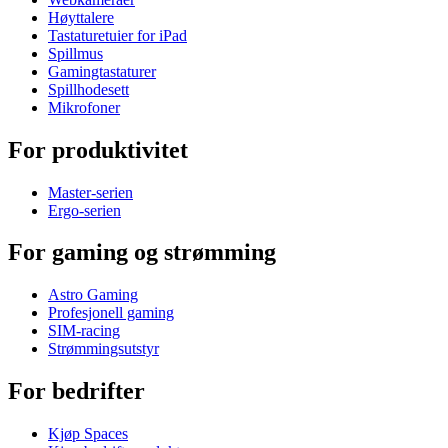
Høyttalere
Tastaturetuier for iPad
Spillmus
Gamingtastaturer
Spillhodesett
Mikrofoner
For produktivitet
Master-serien
Ergo-serien
For gaming og strømming
Astro Gaming
Profesjonell gaming
SIM-racing
Strømmingsutstyr
For bedrifter
Kjøp Spaces