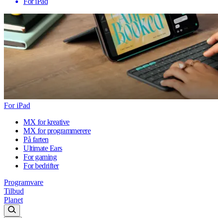
For iPad
For iPad
MX for kreative
MX for programmerere
På farten
Ultimate Ears
For gaming
For bedrifter
Programvare
Tilbud
Planet