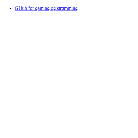
GHub for gaming og strømming
Options+ for ytelse
Logitech
Kjøp produkter
For produktivitet
For gaming og strømming
For bedrifter
For undervisning
Brukerstøtte
Programvare
NO,no
©2026 Logitech. Med enerett