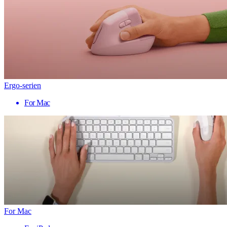
Ergo-serien
For Mac
For Mac