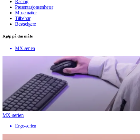
Racing
Presentasjonsenheter
Musematter
Tilbehør
Bestselgere
Kjøp på din måte
MX-serien
MX-serien
Ergo-serien