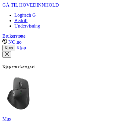
GÅ TIL HOVEDINNHOLD
Logitech G
Bedrift
Undervisning
Brukerstøtte
NO,no
Kjøp
Kjøp
Kjøp etter kategori
Mus