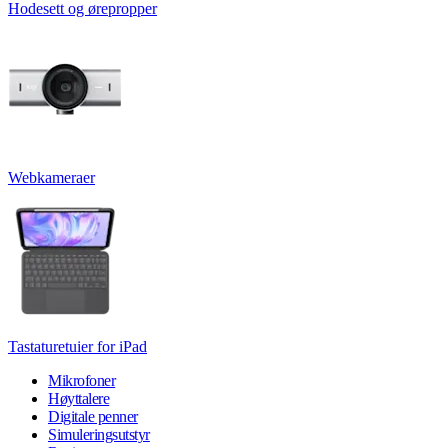
Hodesett og ørepropper
Webkameraer
Tastaturetuier for iPad
Mikrofoner
Høyttalere
Digitale penner
Simuleringsutstyr