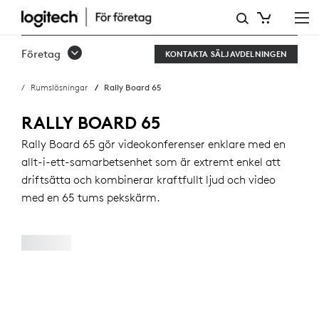
RALLY
BOARD
Företag
KONTAKTA SÄLJAVDELNINGEN
65:
Rumslösningar
Rally Board 65
ALLT-
I-
RALLY BOARD 65
ETT-
Rally Board 65 gör videokonferenser enklare med en
allt-i-ett-samarbetsenhet som är extremt enkel att
ENHET
driftsätta och kombinerar kraftfullt ljud och video
FÖR
med en 65 tums pekskärm.
VIDEOKONFERENSER