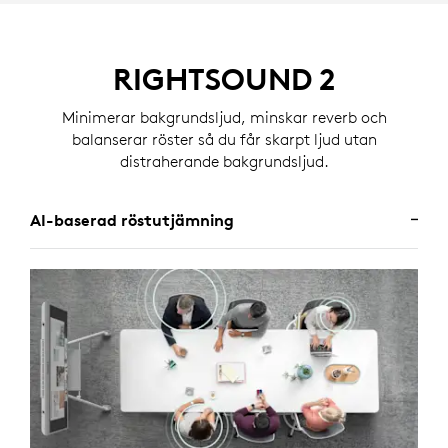
baserat på zonen som har angetts av
administratören.
RIGHTSOUND 2
Minimerar bakgrundsljud, minskar reverb och
balanserar röster så du får skarpt ljud utan
distraherande bakgrundsljud.
AI-baserad röstutjämning