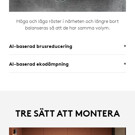
Höga och låga röster i närheten och längre bort
balanseras så att de har samma volym.
AI-baserad brusreducering
AI-baserad ekodämpning
Störande ljud som klick från tangenterna och surr från
ventilationen identifieras och tas bort så att
deltagarna kan koncentrera sig på huvuddiskussionen.
Ekon reduceras i större rum så att röster hörs klart
och tydligt.
TRE SÄTT ATT MONTERA