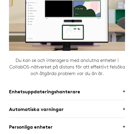
Du kan se och interagera med anslutna enheter i
CollabOS-nätverket på distans för att effektivt felsöka
och åtgärda problem var du än är.
Enhetsuppdateringshanterare
Automatiska varningar
Använd Logitech Sync för att fjärrjustera inställningar
och skicka uppdateringar av inbyggd programvara till
Personliga enheter
enheter för att se till att de fungerar optimalt.
Få aviseringar i realtid om enhetsfel och varningar så