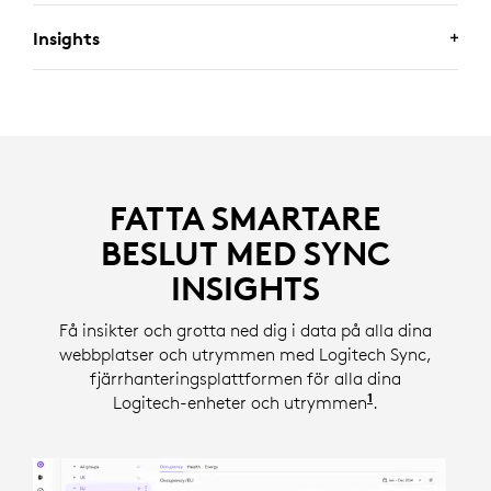
att du snabbt kan åtgärda problem när de uppstår.
Insights
Sync integrerar med Logitech Tune för att ge teamen
insyn i personliga arbetsstationer på enheter och
uppdatera inbyggd programvara för optimera
Se hur medarbetarna använder utrymmen, skrivbord
prestanda och samarbete.
och enheter med data i realtid.
FATTA SMARTARE
BESLUT MED SYNC
INSIGHTS
Få insikter och grotta ned dig i data på alla dina
webbplatser och utrymmen med Logitech Sync,
fjärrhanteringsplattformen för alla dina
1
Logitech-enheter och utrymmen
En licens kräv
.