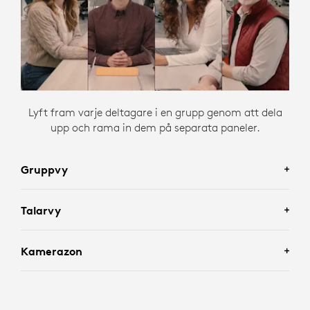
Lyft fram varje deltagare i en grupp genom att dela
upp och rama in dem på separata paneler.
Gruppvy
Talarvy
Alla i gruppen syns genom att alla i rummet ramas in.
Kamerazon
Konversationer med fokus på individer blir bättre
genom att de senaste talarna i rummet ramas in.
Slipp distraktioner genom att personer ramas in