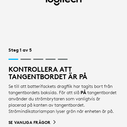
KONFIGURATION
VIA
BLUETOOTH
FÖR
TANGENTBORD
Steg 1 av 5
|
LOGITECH
KONTROLLERA ATT
TANGENTBORDET ÄR PÅ
SUPPORT
Se till att batterifackets dragflik har tagits bort från
tangentbordets baksida. För att slå
PÅ
tangentbordet
använder du strömbrytaren som vanligtvis är
placerad på kanten av tangentbordet.
Strömindikatorlampan lyser grön när enheten är på.
SE VANLIGA FRÅGOR