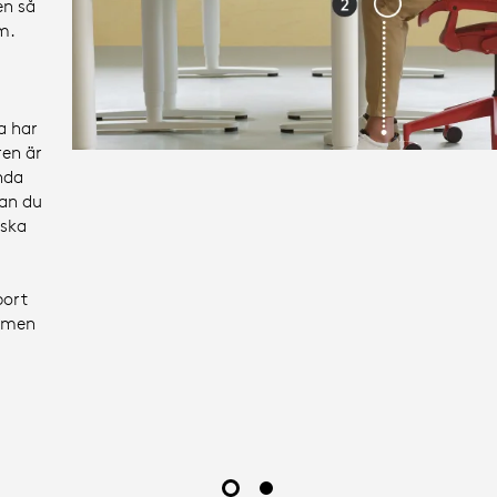
en så
m.
a har
ren är
nda
kan du
nska
bort
ärmen