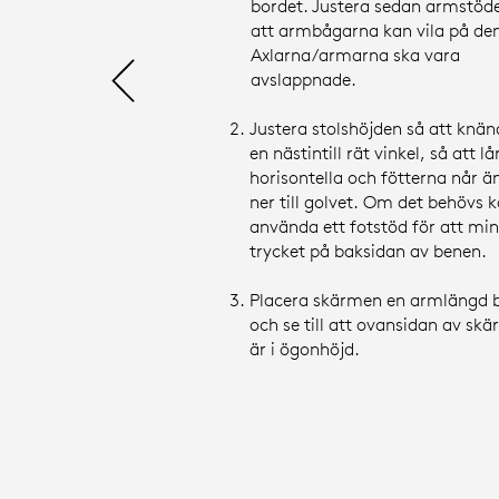
bordet. Justera sedan armstöd
att armbågarna kan vila på de
Axlarna/armarna ska vara
avslappnade.
Justera stolshöjden så att knän
en nästintill rät vinkel, så att lå
horisontella och fötterna når ä
ner till golvet. Om det behövs 
använda ett fotstöd för att mi
trycket på baksidan av benen.
Placera skärmen en armlängd 
och se till att ovansidan av sk
är i ögonhöjd.