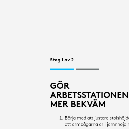
ARBETSSTAT
|
LOGITECH
Steg 1 av 2
GÖR
ARBETSSTATIONEN
MER BEKVÄM
Börja med att justera stolshöjd
att armbågarna är i jämnhöjd