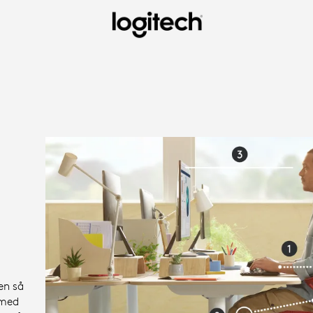
IONSKONFIG
en så
 med