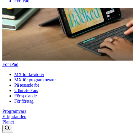
För iPad
För iPad
MX för kreatörer
MX för programmerare
På resande fot
Ultimate Ears
För spelande
För företag
Programvara
Erbjudanden
Planet