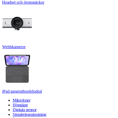
Headset och öronsnäckor
Webbkameror
iPad-tangentbordsfodral
Mikrofoner
Högtalare
Digitala pennor
Simuleringsutrustning