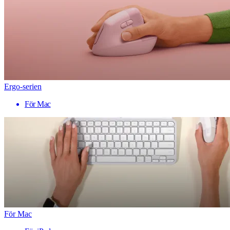
Ergo-serien
För Mac
För Mac