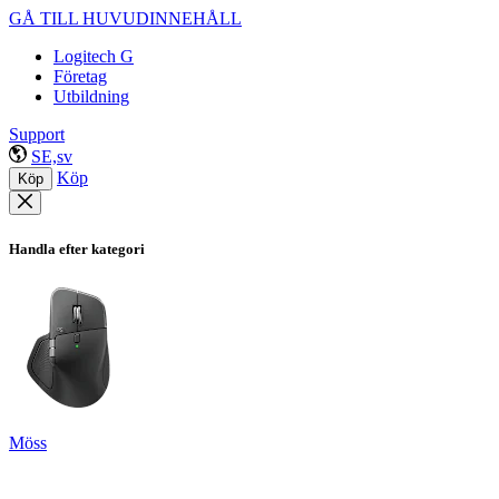
GÅ TILL HUVUDINNEHÅLL
Logitech G
Företag
Utbildning
Support
SE,sv
Köp
Köp
Handla efter kategori
Möss