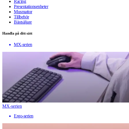
Racing
Presentationsenheter
Musmattor
Tillbehör
Bästsäljare
Handla på ditt sätt
MX-serien
MX-serien
Ergo-serien