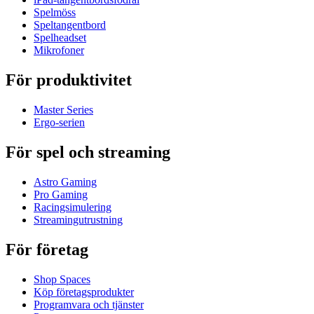
Spelmöss
Speltangentbord
Spelheadset
Mikrofoner
För produktivitet
Master Series
Ergo-serien
För spel och streaming
Astro Gaming
Pro Gaming
Racingsimulering
Streamingutrustning
För företag
Shop Spaces
Köp företagsprodukter
Programvara och tjänster