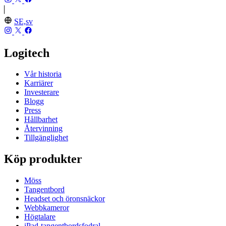
SE,sv
Logitech
Vår historia
Karriärer
Investerare
Blogg
Press
Hållbarhet
Återvinning
Tillgänglighet
Köp produkter
Möss
Tangentbord
Headset och öronsnäckor
Webbkameror
Högtalare
iPad-tangentbordsfodral