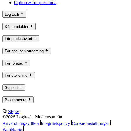
Options+ för prestanda
Logitech
Köp produkter
För produktivitet
För spel och streaming
För företag
För utbildning
Support
Programvara
SE,sv
©2026 Logitech. Med ensamrätt
Användningsvillkor
Integritetspolicy
Cookie-inställningar
Webbkarta