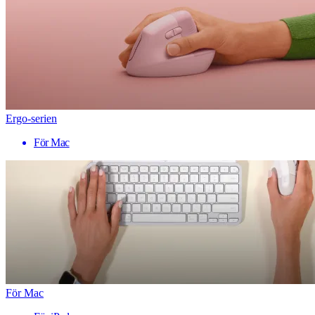
Ergo-serien
För Mac
För Mac