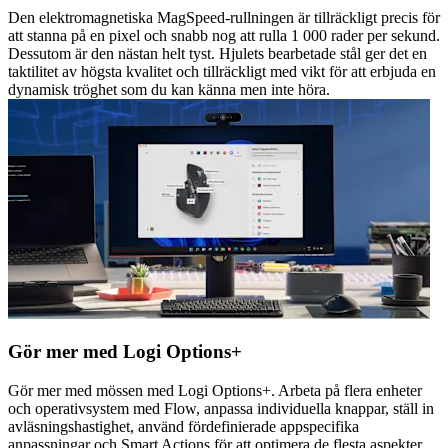
Den elektromagnetiska MagSpeed-rullningen är tillräckligt precis för
att stanna på en pixel och snabb nog att rulla 1 000 rader per sekund.
Dessutom är den nästan helt tyst. Hjulets bearbetade stål ger det en
taktilitet av högsta kvalitet och tillräckligt med vikt för att erbjuda en
dynamisk tröghet som du kan känna men inte höra.
Gör mer med Logi Options+
Gör mer med mössen med Logi Options+. Arbeta på flera enheter
och operativsystem med Flow, anpassa individuella knappar, ställ in
avläsningshastighet, använd fördefinierade appspecifika
anpassningar och Smart Actions för att optimera de flesta aspekter