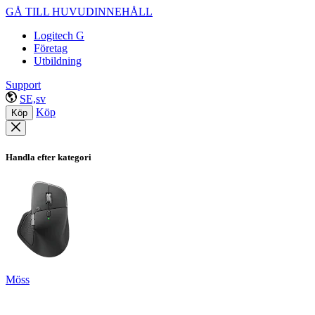
GÅ TILL HUVUDINNEHÅLL
Logitech G
Företag
Utbildning
Support
SE,sv
Köp
Köp
Handla efter kategori
Möss