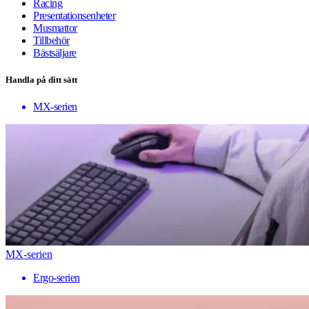
Racing
Presentationsenheter
Musmattor
Tillbehör
Bästsäljare
Handla på ditt sätt
MX-serien
MX-serien
Ergo-serien