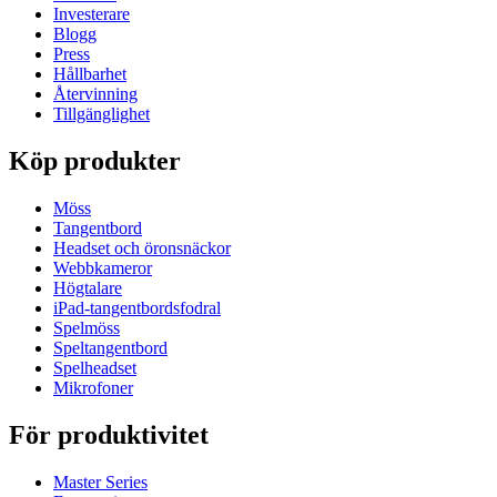
Investerare
Blogg
Press
Hållbarhet
Återvinning
Tillgänglighet
Köp produkter
Möss
Tangentbord
Headset och öronsnäckor
Webbkameror
Högtalare
iPad-tangentbordsfodral
Spelmöss
Speltangentbord
Spelheadset
Mikrofoner
För produktivitet
Master Series