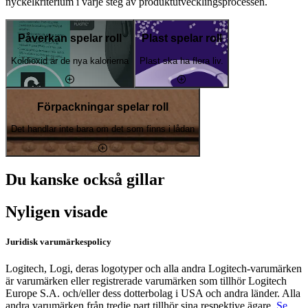
nyckelkriterium i varje steg av produktutvecklingsprocessen.
Påverkan spelar roll
Plast spelar roll
Koldioxid är de nya kalorierna
Plast ska ha flera liv.
Förpackningar spelar roll
Det handlar inte bara om det som finns i lådan
Du kanske också gillar
Nyligen visade
Juridisk varumärkespolicy
Logitech, Logi, deras logotyper och alla andra Logitech-varumärken
är varumärken eller registrerade varumärken som tillhör Logitech
Europe S.A. och/eller dess dotterbolag i USA och andra länder. Alla
andra varumärken från tredje part tillhör sina respektive ägare.
Se