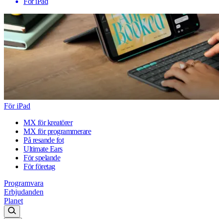
För iPad
För iPad
MX för kreatörer
MX för programmerare
På resande fot
Ultimate Ears
För spelande
För företag
Programvara
Erbjudanden
Planet