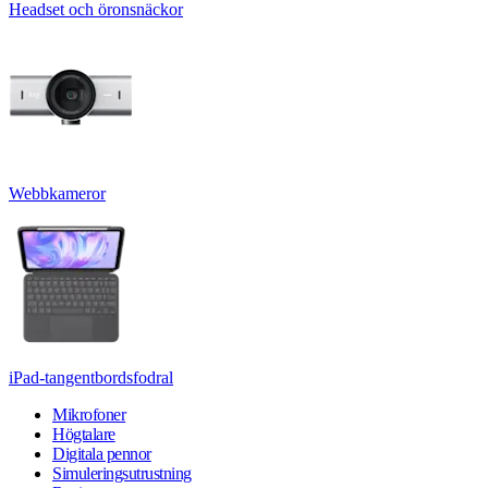
Headset och öronsnäckor
Webbkameror
iPad-tangentbordsfodral
Mikrofoner
Högtalare
Digitala pennor
Simuleringsutrustning