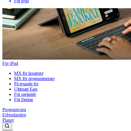
För iPad
För iPad
MX för kreatörer
MX för programmerare
På resande fot
Ultimate Ears
För spelande
För företag
Programvara
Erbjudanden
Planet