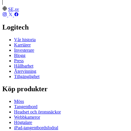
SE,sv
Logitech
Vår historia
Karriärer
Investerare
Blogg
Press
Hållbarhet
Återvinning
Tillgänglighet
Köp produkter
Möss
Tangentbord
Headset och öronsnäckor
Webbkameror
Högtalare
iPad-tangentbordsfodral