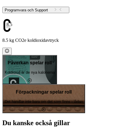
Programvara och Support
8.5
8.5 kg CO2e koldioxidavtryck
Påverkan spelar roll
Koldioxid är de nya kalorierna
Förpackningar spelar roll
Det handlar inte bara om det som finns i lådan
Du kanske också gillar