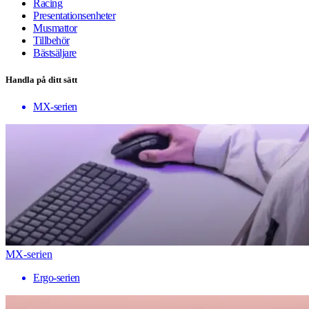
Racing
Presentationsenheter
Musmattor
Tillbehör
Bästsäljare
Handla på ditt sätt
MX-serien
MX-serien
Ergo-serien