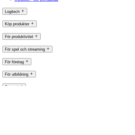
Logitech
Köp produkter
För produktivitet
För spel och streaming
För företag
För utbildning
Support
Programvara
SE,sv
©2026 Logitech. Med ensamrätt
Användningsvillkor
Integritetspolicy
Cookie-inställningar
Webbkarta