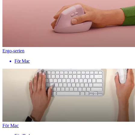
Ergo-serien
För Mac
För Mac