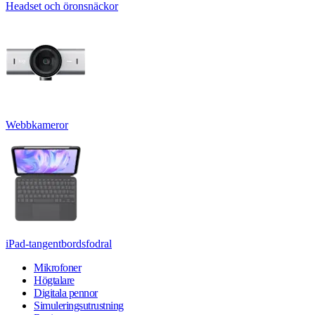
Headset och öronsnäckor
Webbkameror
iPad-tangentbordsfodral
Mikrofoner
Högtalare
Digitala pennor
Simuleringsutrustning