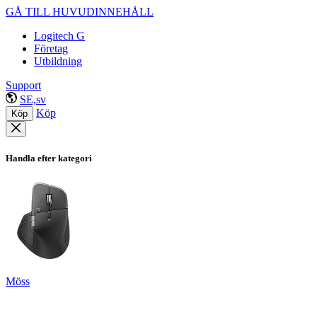
GÅ TILL HUVUDINNEHÅLL
Logitech G
Företag
Utbildning
Support
SE,sv
Köp
Köp
Handla efter kategori
Möss