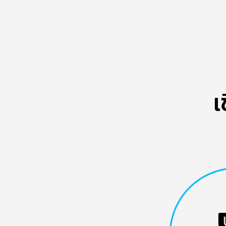
คำ
แนะนำ
ใน
เ
การ
ตั้ง
ค่า