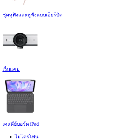
ชุดหูฟังและหูฟังแบบเอียร์บัด
เว็บแคม
เคสคีย์บอร์ด iPad
ไมโครโฟน