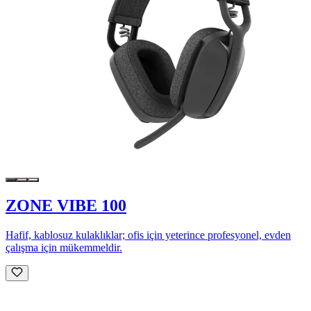
ZONE VIBE 100
Hafif, kablosuz kulaklıklar; ofis için yeterince profesyonel, evden
çalışma için mükemmeldir.