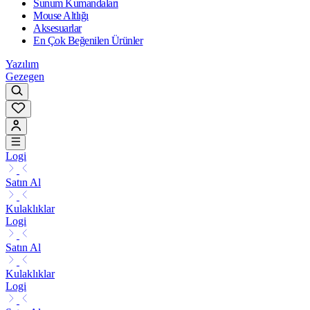
Sunum Kumandaları
Mouse Altlığı
Aksesuarlar
En Çok Beğenilen Ürünler
Yazılım
Gezegen
Logi
Satın Al
Kulaklıklar
Logi
Satın Al
Kulaklıklar
Logi