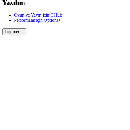
Yazılım
Oyun ve Yayın için GHub
Performans için Options+
Logitech
Ürünler
Oyun ve Akış için
Destek
Yazılım
TR,tr
©2026 Logitech. Tüm hakları saklıdır
Kullanım Şartları
Gizlilik Politikası.
Çerez Ayarları
Site Haritası
Logitech