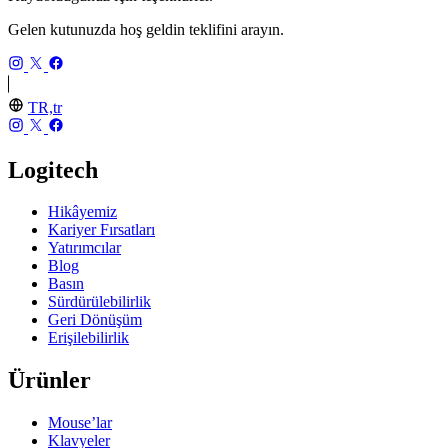
Gelen kutunuzda hoş geldin teklifini arayın.
TR,tr
Logitech
Hikâyemiz
Kariyer Fırsatları
Yatırımcılar
Blog
Basın
Sürdürülebilirlik
Geri Dönüşüm
Erişilebilirlik
Ürünler
Mouse’lar
Klavyeler