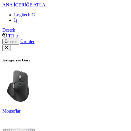
ANA İÇERİĞE ATLA
Logitech G
İş
Destek
TR,tr
Ürünler
Ürünler
Kategoriye Göre
Mouse'lar