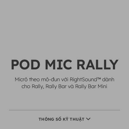
POD MIC RALLY
Micrô theo mô-đun với RightSound™ dành
cho Rally, Rally Bar và Rally Bar Mini
THÔNG SỐ KỸ THUẬT