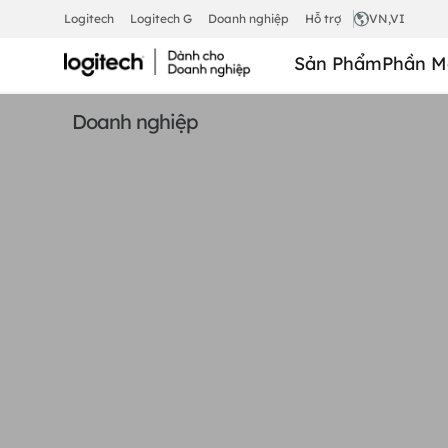
MIC
Logitech
Logitech G
Doanh nghiệp
Hỗ trợ
VN
,VI
Sản Phẩm
Phần M
POD
Doanh nghiệp
RALLY
CỦA
LOGITECH