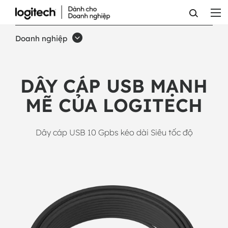
DÂY
USB
Doanh nghiệp
MẠNH
MẼ
DÂY CÁP USB MẠNH
-
MẼ CỦA LOGITECH
TAP,
CAMERA
Dây cáp USB 10 Gpbs kéo dài Siêu tốc độ
RALLY,
MEETUP