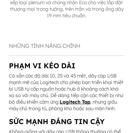
xếp loại plenum và chứng nhận Eca cho việc lắp đặt
thương mại trong tường, trên trần và trong ống dây
19 mm tiêu chuẩn.
NHỮNG TÍNH NĂNG CHÍNH
PHẠM VI KÉO DÀI
Có sẵn các độ dài 10, 25 và 45 mét, dây cáp USB
mạnh mẽ của Logitech cho phép bạn triển khai thiết
bị USB tự cấp nguồn hoặc hub ở khoảng cách khá
xa so với máy chủ. Dễ dàng tiếp cận các thiết bị như
bộ điều khiển cảm ứng
Logitech Tap
, nhưng giấu
máy chủ trong tủ, phòng kho hoặc sau màn hình.
SỨC MẠNH ĐÁNG TIN CẬY
Không giống với dây cáp USB thông thường có thể