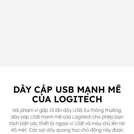
DÂY CÁP USB MẠNH MẼ
CỦA LOGITECH
Với phạm vi gấp 15 lần dây USB 3.x thông thường,
dây cáp USB mạnh mẽ của Logitech cho phép bạn
tách biệt các thiết bị ngoại vi USB và máy chủ lên tới
45 mét. Các sợi dây quang học chủ động này được