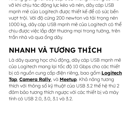
vỡ khi chịu tác động lực kéo và nén, dây cáp USB
mạnh mẽ của Logitech được thiết kế để có sức bền
vượt trội. Với độ cứng 200 newton và tải trọng nén
1000 kg, dây cáp USB mạnh mẽ của Logitech có thể
chịu được việc lắp đặt thương mại trong tường, trên
trần nhà và qua ống dây.
NHANH VÀ TƯƠNG THÍCH
Là dây quang học chủ động, dây cáp USB mạnh mẽ
của Logitech mang lại tốc độ 10 Gbps cho các thiết
bị có nguồn cung cấp điện riêng, bao gồm
Logitech
Tap
,
Camera Rally
, và
Meetup
. Khả năng tương
thích với thông số kỹ thuật của USB 3.2 thế hệ thứ 2
đảm bảo tương thích ngược với các thiết bị và máy
tính có USB 2.0, 3.0, 3.1 và 3.2.