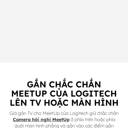
GẮN CHẮC CHẮN
MEETUP CỦA LOGITECH
LÊN TV HOẶC MÀN HÌNH
Giá gắn TV cho MeetUp của Logitech giữ chắc chắn
Camera hội nghị MeetUp
ở phía trên hoặc phía
dưới màn hình phẳng và gắn vào các điểm gắn