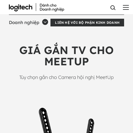
GIÁ
GẮN
Doanh nghiệp
LIÊN HỆ VỚI BỘ PHẬN KINH DOANH
TV
CỦA
GIÁ GẮN TV CHO
LOGITECH
MEETUP
Tùy chọn gắn cho Camera hội nghị MeetUp