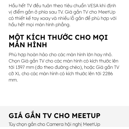
Hầu hết TV đều tuân theo tiêu chuẩn VESA khi định
vị điểm gắn ở phía sau TV. Giá gắn TV cho MeetUp
có thiết kế tay xoay và nhiều lỗ gắn để phù hợp với
hầu hết mọi màn hình phẳng.
MỘT KÍCH THƯỚC CHO MỌI
MÀN HÌNH
Phù hợp hoàn hảo cho các màn hình lớn hay nhỏ.
Chọn Giá gắn TV cho các màn hình có kích thước lên
tới 1397 mm (đo theo đường chéo), hoặc Giá gắn TV
cỡ XL cho các màn hình có kích thước lên tới 2286
mm.
GIÁ GẮN TV CHO MEETUP
Tùy chọn gắn cho Camera hội nghị MeetUp