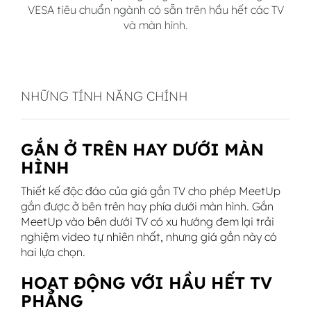
VESA tiêu chuẩn ngành có sẵn trên hầu hết các TV
và màn hình.
NHỮNG TÍNH NĂNG CHÍNH
GẮN Ở TRÊN HAY DƯỚI MÀN
HÌNH
Thiết kế độc đáo của giá gắn TV cho phép MeetUp
gắn được ở bên trên hay phía dưới màn hình. Gắn
MeetUp vào bên dưới TV có xu hướng đem lại trải
nghiệm video tự nhiên nhất, nhưng giá gắn này có
hai lựa chọn.
HOẠT ĐỘNG VỚI HẦU HẾT TV
PHẲNG