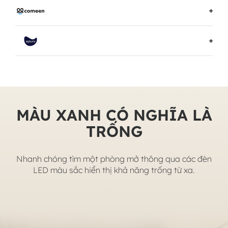
TÌM HIỂU THÊM VỀ KORBYT
TÌM HIỂU THÊM VỀ COMEEN
TÌM HIỂU THÊM VỀ EPTURA
MÀU XANH CÓ NGHĨA LÀ
TRỐNG
Nhanh chóng tìm một phòng mở thông qua các đèn
LED màu sắc hiển thị khả năng trống từ xa.