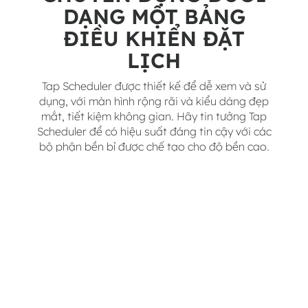
DẠNG MỘT BẢNG
ĐIỀU KHIỂN ĐẶT
LỊCH
Tap Scheduler được thiết kế để dễ xem và sử
dụng, với màn hình rộng rãi và kiểu dáng đẹp
mắt, tiết kiệm không gian. Hãy tin tưởng Tap
Scheduler để có hiệu suất đáng tin cậy với các
bộ phận bền bỉ được chế tạo cho độ bền cao.
Màn hình cảm ứng
10,1”
Góc phẳng giúp dễ tiếp cận
Gắn chìm 31,4
mm so với
tường