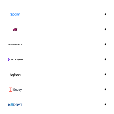
TÌM HIỂU THÊM VỀ ZOOM.US
TÌM HIỂU THÊM VỀ ROBIN
TÌM HIỂU THÊM VỀ APPSPACE
TÌM HIỂU THÊM VỀ RICOH SPACES
TÌM HIỂU THÊM VỀ LOGITECH ROOM BOOKING
TÌM HIỂU THÊM VỀ ENVOY