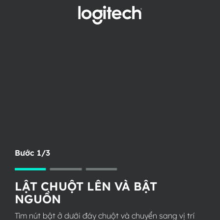
THIẾT
LẬP
ĐẦU
THU
KHÔNG
DÂY
CHO
CHUỘT
Bước 1/3
LẬT CHUỘT LÊN VÀ BẬT
NGUỒN
Tìm nút bật ở dưới đáy chuột và chuyển sang vị trí