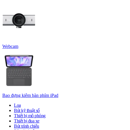
Webcam
Bao đựng kiêm bàn phím iPad
Loa
Bút kỹ thuật số
Thiết bị mô phỏng
Thiết bị đua xe
Bút trình chiếu