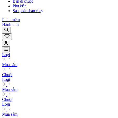
Bàn di chuột
Phụ kiện
Sản phẩm bán chạy
Phần mềm
Hành tinh
Logi
Mua sắm
Chuột
Logi
Mua sắm
Chuột
Logi
Mua sắm