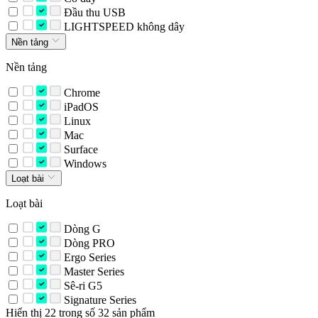
Đầu thu USB
LIGHTSPEED không dây
Nền tảng
Nền tảng
Chrome
iPadOS
Linux
Mac
Surface
Windows
Loạt bài
Loạt bài
Dòng G
Dòng PRO
Ergo Series
Master Series
Sê-ri G5
Signature Series
Hiển thị 22 trong số 32 sản phẩm