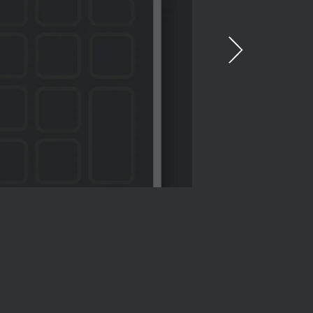
LED 将快
如未闪烁，请按住键盘的 E
秒钟。按键开始闪烁
与电脑配对。