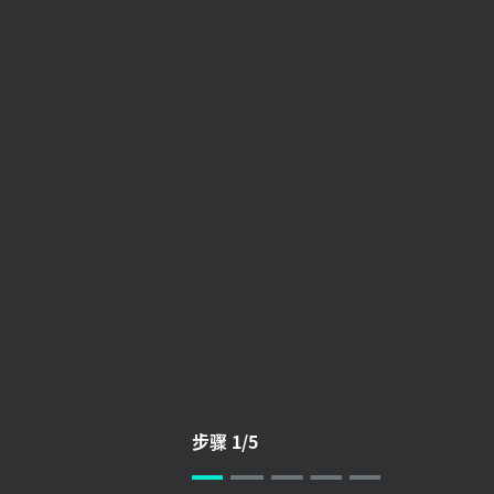
键
盘
的
蓝
牙
设
步骤 1/5