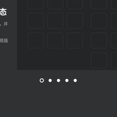
态
，并
缆插