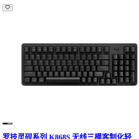
罗技灵砚系列 K868S 无线三模客制化轻