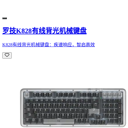
罗技K828有线背光机械键盘
K828有线背光机械键盘：疾速响应，智启高效