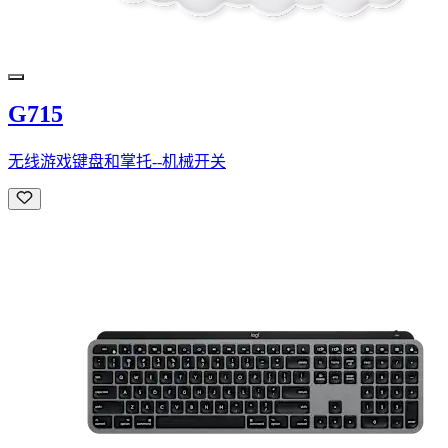
G715
无线游戏键盘和掌托--机械开关