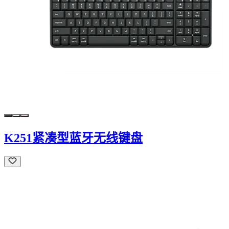
K251紧凑型蓝牙无线键盘