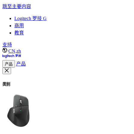
跳至主要内容
Logitech 罗技 G
商用
教育
支持
CN,zh
产品
产品
类别