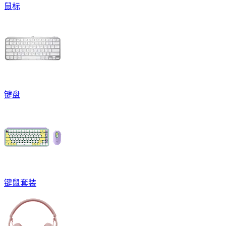
鼠标
键盘
键鼠套装