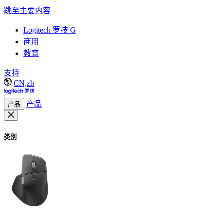
跳至主要内容
Logitech 罗技 G
商用
教育
支持
CN,zh
产品
产品
类别