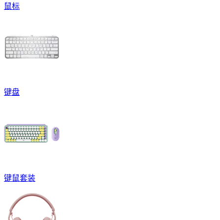
鼠标
键盘
键鼠套装