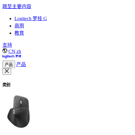
跳至主要内容
Logitech 罗技 G
商用
教育
支持
CN,zh
产品
产品
类别