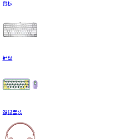
鼠标
键盘
键鼠套装