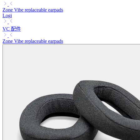
Zone Vibe replaceable earpads
Logi
VC 配件
Zone Vibe replaceable earpads