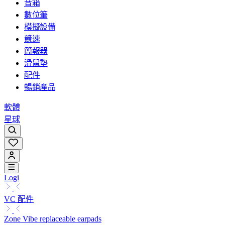
音箱
數位筆
模擬設備
競速
簡報器
滑鼠墊
配件
暢銷產品
軟體
星球
Logi
VC 配件
Zone Vibe replaceable earpads