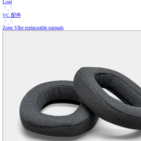
Logi
VC 配件
Zone Vibe replaceable earpads