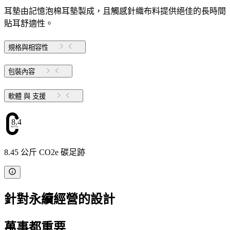
耳墊由記憶泡棉耳墊製成，且觸感針織布料提供絕佳的長時間
貼耳舒適性。
規格與相容性
包裝內容
軟體 與 支援
8.45
8.45 公斤 CO2e 碳足跡
針對永續經營的設計
萬事都重要