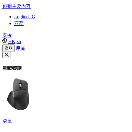
跳到主要內容
Logitech G
商務
支援
HK,zh
產品
產品
照類別選購
滑鼠