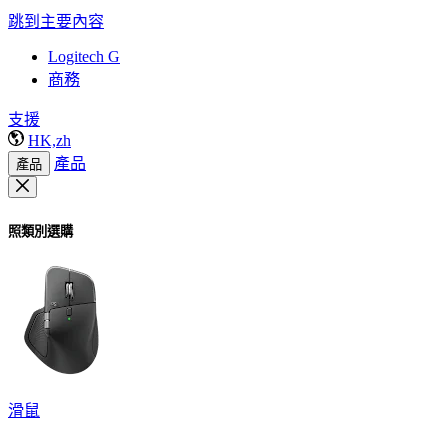
跳到主要內容
Logitech G
商務
支援
HK,zh
產品
產品
照類別選購
滑鼠