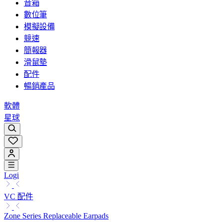
音箱
數位筆
模擬設備
競速
簡報器
滑鼠墊
配件
暢銷產品
軟體
星球
Logi
VC 配件
Zone Series Replaceable Earpads