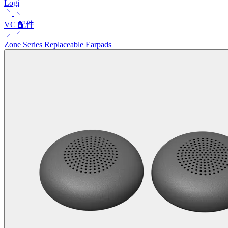
Logi
VC 配件
Zone Series Replaceable Earpads