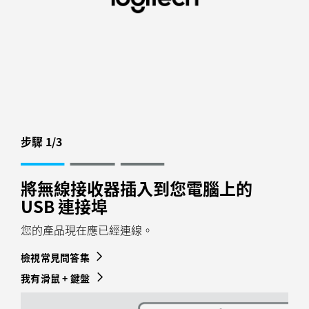
滑
鼠
的
無
線
接
步驟 1/3
收
將無線接收器插入到您電腦上的
器
USB 連接埠
設
您的產品現在應已經連線。
定
檢視常見問答集
|
我有滑鼠 + 鍵盤
羅