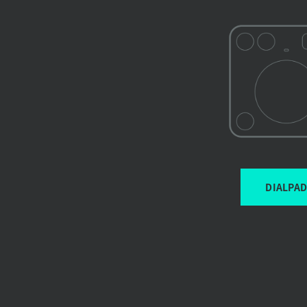
的
裝
置
DIALPA