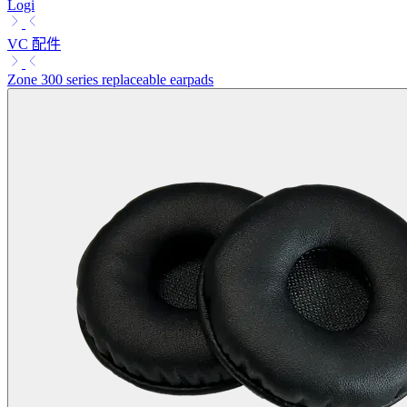
Logi
VC 配件
Zone 300 series replaceable earpads