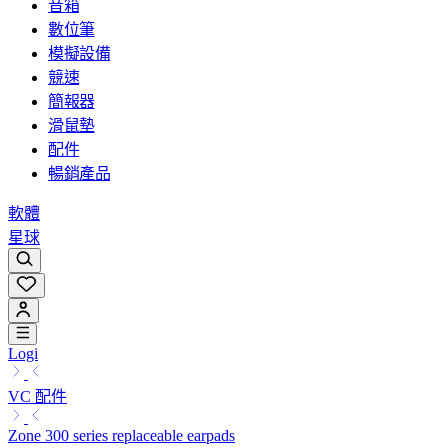
音箱
數位筆
模擬設備
競速
簡報器
滑鼠墊
配件
暢銷產品
軟體
星球
Logi
VC 配件
Zone 300 series replaceable earpads