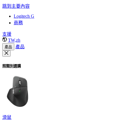
跳到主要內容
Logitech G
商務
支援
TW,zh
產品
產品
照類別選購
滑鼠