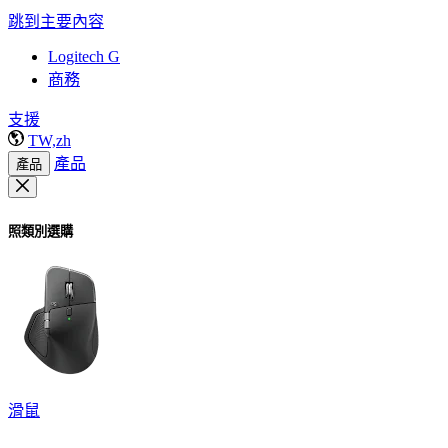
跳到主要內容
Logitech G
商務
支援
TW,zh
產品
產品
照類別選購
滑鼠