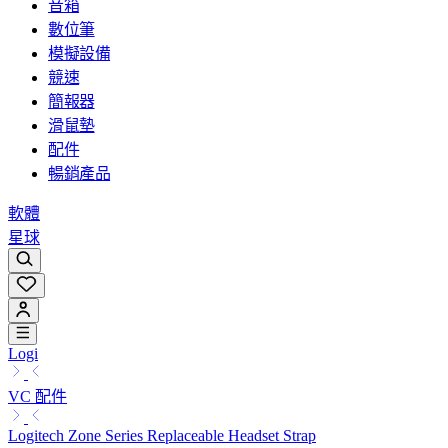
音箱
數位筆
模擬設備
競速
簡報器
滑鼠墊
配件
暢銷產品
軟體
星球
Logi
VC 配件
Logitech Zone Series Replaceable Headset Strap