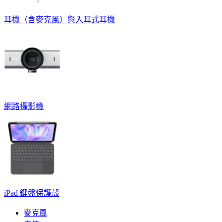
耳機（含麥克風）與入耳式耳機
網路攝影機
iPad 鍵盤保護殼
麥克風