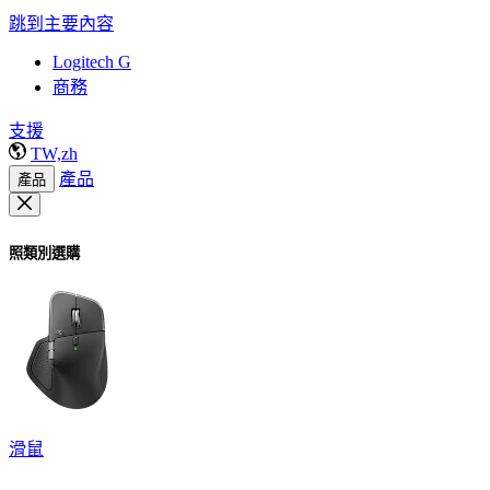
跳到主要內容
Logitech G
商務
支援
TW,zh
產品
產品
照類別選購
滑鼠