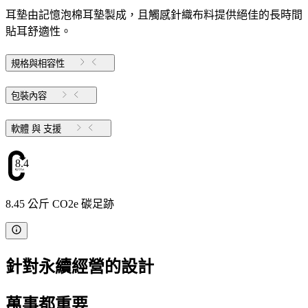
耳墊由記憶泡棉耳墊製成，且觸感針織布料提供絕佳的長時間
貼耳舒適性。
規格與相容性
包裝內容
軟體 與 支援
8.45
8.45 公斤 CO2e 碳足跡
針對永續經營的設計
萬事都重要