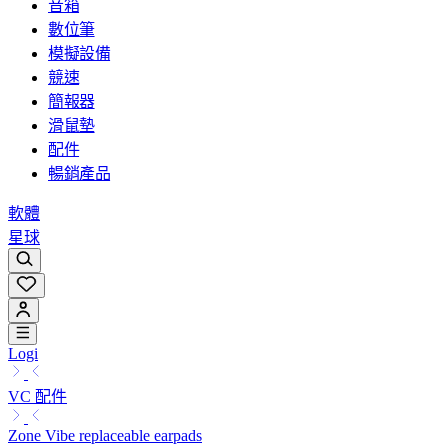
音箱
數位筆
模擬設備
競速
簡報器
滑鼠墊
配件
暢銷產品
軟體
星球
Logi
VC 配件
Zone Vibe replaceable earpads