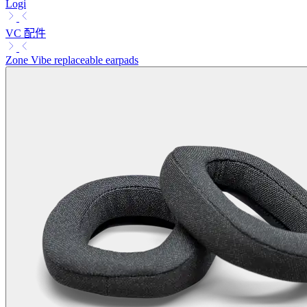
Logi
VC 配件
Zone Vibe replaceable earpads