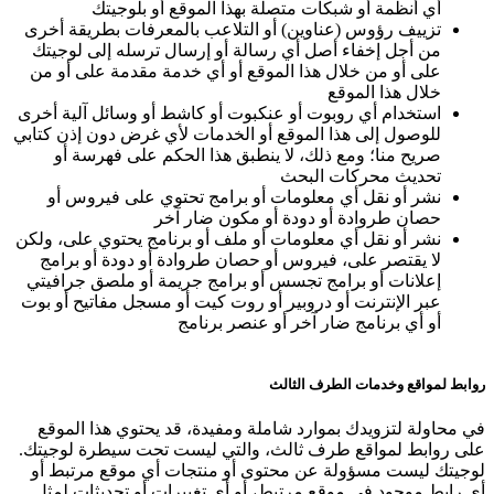
أي أنظمة أو شبكات متصلة بهذا الموقع أو بلوجيتك
تزييف رؤوس (عناوين) أو التلاعب بالمعرفات بطريقة أخرى
من أجل إخفاء أصل أي رسالة أو إرسال ترسله إلى لوجيتك
على أو من خلال هذا الموقع أو أي خدمة مقدمة على أو من
خلال هذا الموقع
استخدام أي روبوت أو عنكبوت أو كاشط أو وسائل آلية أخرى
للوصول إلى هذا الموقع أو الخدمات لأي غرض دون إذن كتابي
صريح منا؛ ومع ذلك، لا ينطبق هذا الحكم على فهرسة أو
تحديث محركات البحث
نشر أو نقل أي معلومات أو برامج تحتوي على فيروس أو
حصان طروادة أو دودة أو مكون ضار آخر
نشر أو نقل أي معلومات أو ملف أو برنامج يحتوي على، ولكن
لا يقتصر على، فيروس أو حصان طروادة أو دودة أو برامج
إعلانات أو برامج تجسس أو برامج جريمة أو ملصق جرافيتي
عبر الإنترنت أو دروبير أو روت كيت أو مسجل مفاتيح أو بوت
أو أي برنامج ضار آخر أو عنصر برنامج
روابط لمواقع وخدمات الطرف الثالث
في محاولة لتزويدك بموارد شاملة ومفيدة، قد يحتوي هذا الموقع
على روابط لمواقع طرف ثالث، والتي ليست تحت سيطرة لوجيتك.
لوجيتك ليست مسؤولة عن محتوى أو منتجات أي موقع مرتبط أو
أي رابط موجود في موقع مرتبط، أو أي تغييرات أو تحديثات لمثل