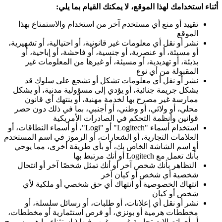
أثناء استخدامك لهذا الموقع، لا يمكنك القيام بما يلي:
تقييد أو منع أي مستخدم آخر من استخدام والاستمتاع بهذا
الموقع
نشر أو نقل أي معلومات غير قانونية، أو احتيالية، أو تشهيرية،
أو مسيئة، أو عنصرية، أو جنسية، أو فاحشة، أو إباحية، أو
بذيئة، أو تهديدية، أو مسيئة، أو غيرها من المعلومات غير
المقبولة من أي نوع
نشر أو نقل أي معلومات تشكل أو تشجع على سلوك قد
يشكل جريمة جنائية، أو يؤدي إلى مسؤولية مدنية، أو يشكل
ممارسة غير مصرح بها لخدمة مهنية، أو ينتهك أي قانون
محلي، أو ولائي، أو وطني، أو أجنبي، بما في ذلك دون حصر
قوانين وأنظمة التحكم في الصادرات الأمريكية
استخدام أسماء "Logitech" أو "Logi"، أو أسماء النطاقات، أو
العلامات التجارية، أو الشعارات، أو الرموز في اسم المستخدم
أو اسم الشاشة الخاص بك، أو بأي طريقة أخرى، مما يوحي
بأنك تعمل مع Logitech أو أنك مرتبط بها
التظاهر بأنك شخص آخر أو أنك تمثل شخصًا آخر أو انتحال
شخصية أي شخص أو كيان آخر
انتهاك الخصوصية أو انتهاك أي حق شخصي أو ملكية لأي
شخص أو كيان
نشر أو نقل أي إعلانات، أو طلبات، أو رسائل سلسلة، أو
مخططات هرمية أو بونزي، أو فرص استثمارية أو مخططات،
أو أي اتصالات تجارية غير مرغوب فيها (باستثناء ما هو مسموح