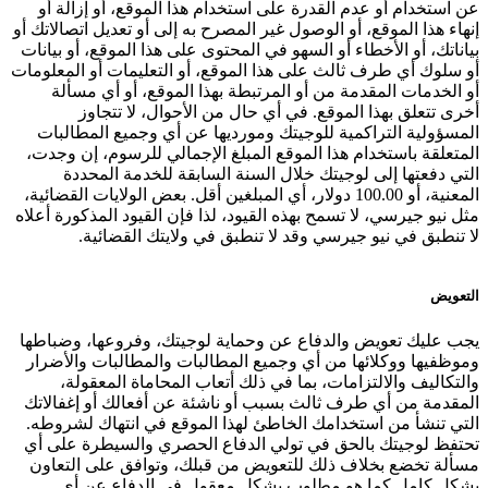
عن استخدام أو عدم القدرة على استخدام هذا الموقع، أو إزالة أو
إنهاء هذا الموقع، أو الوصول غير المصرح به إلى أو تعديل اتصالاتك أو
بياناتك، أو الأخطاء أو السهو في المحتوى على هذا الموقع، أو بيانات
أو سلوك أي طرف ثالث على هذا الموقع، أو التعليمات أو المعلومات
أو الخدمات المقدمة من أو المرتبطة بهذا الموقع، أو أي مسألة
أخرى تتعلق بهذا الموقع. في أي حال من الأحوال، لا تتجاوز
المسؤولية التراكمية للوجيتك ومورديها عن أي وجميع المطالبات
المتعلقة باستخدام هذا الموقع المبلغ الإجمالي للرسوم، إن وجدت،
التي دفعتها إلى لوجيتك خلال السنة السابقة للخدمة المحددة
المعنية، أو 100.00 دولار، أي المبلغين أقل. بعض الولايات القضائية،
مثل نيو جيرسي، لا تسمح بهذه القيود، لذا فإن القيود المذكورة أعلاه
لا تنطبق في نيو جيرسي وقد لا تنطبق في ولايتك القضائية.
التعويض
يجب عليك تعويض والدفاع عن وحماية لوجيتك، وفروعها، وضباطها
وموظفيها ووكلائها من أي وجميع المطالبات والمطالبات والأضرار
والتكاليف والالتزامات، بما في ذلك أتعاب المحاماة المعقولة،
المقدمة من أي طرف ثالث بسبب أو ناشئة عن أفعالك أو إغفالاتك
التي تنشأ من استخدامك الخاطئ لهذا الموقع في انتهاك لشروطه.
تحتفظ لوجيتك بالحق في تولي الدفاع الحصري والسيطرة على أي
مسألة تخضع بخلاف ذلك للتعويض من قبلك، وتوافق على التعاون
بشكل كامل كما هو مطلوب بشكل معقول في الدفاع عن أي