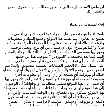
لن تتلقى الاستفسارات التي لا تتعلق بمطالبة انتهاك حقوق الطبع
والنشر ردًا.
إخلاء المسؤولية عن الضمان
باستثناء ما هو منصوص عليه صراحة بخلاف ذلك وإلى أقصى حد
يسمح به القانون، يتم تقديم هذا الموقع وجميع المواد والمعلومات
والإعلانات والآراء أو الخدمات على هذا الموقع أو المرتبطة به "كما
هي" و"كما هو متاح" دون أي ضمان من أي نوع، وتخلي لوجيتك
ومورديها ومقدمي الخدمات من الأطراف الثالثة والشركاء (المشار
إليهم فيما بعد مجتمعة بـ "الموردين") بموجب هذا عن جميع
الضمانات من أي نوع، سواء كانت صريحة أو ضمنية، بما في ذلك
على سبيل المثال لا الحصر الضمانات الضمنية للتسويق، والملاءمة
لغرض معين، وعدم الانتهاك، والعنوان. لا تمثل لوجيتك أو تؤيد دقة أو
حداثة أو موثوقية أي نصيحة أو رأي أو بيان أو معلومات أخرى
معروضة أو محملة أو موزعة عبر الموقع. لا تقدم لوجيتك ومورديها
أي ضمان بأن هذا الموقع سيلبي متطلباتك أو توقعاتك؛ أن الوصول
إلى هذا الموقع أو أي معلومات أو إعلانات أو آراء أو خدمات مرتبطة
بهذا الموقع سيكون دون انقطاع، وفي الوقت المناسب، وآمن، أو
خالي من الأخطاء؛ أو أن النتائج الناتجة عن هذا الاستخدام ستكون
دقيقة أو موثوقة، أو ستكون مناسبة لأغراضك. لا يمكن أن تضمن
لوجيتك أن أي ملفات أو بيانات أخرى تقوم بتنزيلها من هذا الموقع