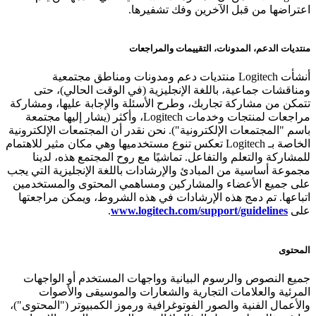
اعتراضها من قبل الآخرين وفك تشفيرها.
منتديات الدعم، المدونات، التقييمات والمراجعات
أنشأت Logitech منتديات دعم ومدونات ومناطق مجتمعية
ومناقشات جماعية، باللغة الإنجليزية (في الوقت الحالي)، حتى
تتمكن من مشاركة تجاربك، وطرح الأسئلة والإجابة عليها، ومشاركة
مراجعات لمنتجات وخدمات Logitech، وأكثر (يشار إليها مجتمعة
باسم "المجتمعات الإلكترونية"). نحن نقدر أن المجتمعات الإلكترونية
الخاصة بـ Logitech تعكس تنوع مستخدميها وهي مكان مثير للاهتمام
للمشاركة والتعلم والتفاعل. تماشيًا مع روح المجتمع هذه، لدينا
مجموعة أساسية من المبادئ والإرشادات باللغة الإنجليزية التي يجب
على جميع الأعضاء والمشاركين ومساهمي المحتوى والمستخدمين
اتباعها. تم دمج هذه الإرشادات في هذه الشروط، ويمكن مراجعتها
على
www.logitech.com/support/guidelines
.
المحتوى
جميع النصوص والرسوم البيانية وواجهات المستخدم أو الواجهات
المرئية والعلامات التجارية والشعارات والموسيقى والأصوات
والأعمال الفنية والصور الفوتوغرافية ورموز الكمبيوتر ("المحتوى")،