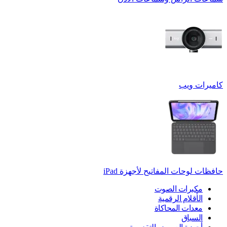
كاميرات ويب
حافظات لوحات المفاتيح لأجهزة ‏iPad
مكبرات الصوت
الأقلام الرقمية
معدات المحاكاة
السباق