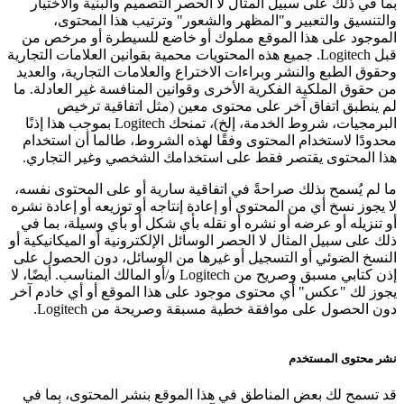
بما في ذلك على سبيل المثال لا الحصر التصميم والبنية والاختيار
والتنسيق والتعبير و"المظهر والشعور" وترتيب هذا المحتوى،
الموجود على هذا الموقع مملوك أو خاضع للسيطرة أو مرخص من
قبل Logitech. جميع هذه المحتويات محمية بقوانين العلامات التجارية
وحقوق الطبع والنشر وبراءات الاختراع والعلامات التجارية، والعديد
من حقوق الملكية الفكرية الأخرى وقوانين المنافسة غير العادلة. ما
لم ينطبق اتفاق آخر على محتوى معين (مثل اتفاقية ترخيص
البرمجيات، شروط الخدمة، إلخ)، تمنحك Logitech بموجب هذا إذنًا
محدودًا لاستخدام المحتوى وفقًا لهذه الشروط، طالما أن استخدام
هذا المحتوى يقتصر فقط على استخدامك الشخصي وغير التجاري.
ما لم يُسمح بذلك صراحةً في اتفاقية سارية أو على المحتوى نفسه،
لا يجوز نسخ أي من المحتوى أو إعادة إنتاجه أو توزيعه أو إعادة نشره
أو تنزيله أو عرضه أو نشره أو نقله بأي شكل أو بأي وسيلة، بما في
ذلك على سبيل المثال لا الحصر الوسائل الإلكترونية أو الميكانيكية أو
النسخ الضوئي أو التسجيل أو غيرها من الوسائل، دون الحصول على
إذن كتابي مسبق وصريح من Logitech و/أو المالك المناسب. أيضًا، لا
يجوز لك "عكس" أي محتوى موجود على هذا الموقع أو أي خادم آخر
دون الحصول على موافقة خطية مسبقة وصريحة من Logitech.
نشر محتوى المستخدم
قد تسمح لك بعض المناطق في هذا الموقع بنشر المحتوى، بما في