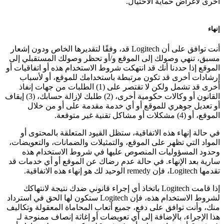
أخرى لأغراض حماية الاحتيال.
إنهاء
أنت توافق على أن Logitech قد، وفقًا لتقديرها الخاص ودون إشعار
مسبق، تنهي وصولك إلى الموقع و/أو تحظر وصولك المستقبلي إلى
الموقع إذا حددنا أنك قد انتهكت شروط الاستخدام هذه أو اتفاقيات أو
إرشادات أخرى قد تكون مرتبطة باستخدامك للموقع، أو لأسباب
أخرى قد تشمل ولكن لا تقتصر على (1) الطلبات من جهات إنفاذ
القانون أو وكالات حكومية أخرى، (2) طلبك لإزالة حسابك، (3) إيقاف
أو تعديل جوهري للموقع أو أي خدمة مقدمة على أو من خلال
الموقع، أو (4) مشكلات أو مشاكل تقنية غير متوقعة.
في حالة إنهاء هذه الاتفاقية، ستظل القيود المتعلقة بالمحتوى أو
المواد التي تظهر على الموقع، والتمثيلات والضمانات، والتعويضات،
وحدود المسؤوليات المنصوص عليها في شروط الاستخدام هذه
سارية بعد الإنهاء. في حالة عدم رضاك عن الموقع أو أي خدمات قد
تقدمها Logitech، فإن remedy الوحيد لك هو إنهاء هذه الاتفاقية.
إذا قامت Logitech باتخاذ أي إجراء قانوني ضدك نتيجة لانتهاكك
لشروط الاستخدام هذه، فإن Logitech ستكون لها الحق في استرداد
منك، وأنت توافق على دفع، جميع أتعاب المحاماة المعقولة وتكاليف
هذا الإجراء، بالإضافة إلى أي تعويضات أو إغاثة إنصاف ممنوحة لـ