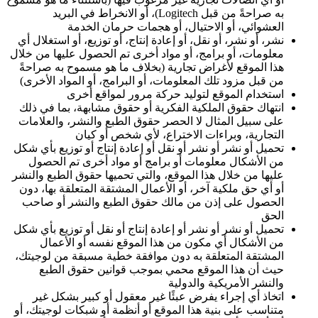
به صراحةً من قبل Logitech)، أو الانخراط في البريد
العشوائي، أو الاحتيال، أو هجمات حرمان الخدمة
نشر، أو نشر، أو نقل، أو إعادة إنتاج، أو توزيع، أو استغلال أي
معلومات، أو برامج، أو مواد أخرى تم الحصول عليها من خلال
هذا الموقع لأغراض تجارية (بخلاف ما هو مسموح به صراحةً
من قبل مزود تلك المعلومات، أو البرامج، أو المواد الأخرى)
استخدام الموقع لتوليد حركة مرور لمواقع أخرى
انتهاك حقوق الملكية الفكرية أو حقوق مشابهة، بما في ذلك
على سبيل المثال لا الحصر حقوق الطبع والنشر، والعلامات
التجارية، وبراءات الاختراع، لأي شخص أو كيان
تحميل أو نشر أو نشر أو نقل أو إعادة إنتاج أو توزيع بأي شكل
من الأشكال معلومات أو برامج أو مواد أخرى تم الحصول
عليها من خلال هذا الموقع، والتي تحميها حقوق الطبع والنشر
أو أي حق ملكية آخر، أو الأعمال المشتقة المتعلقة بها، دون
الحصول على إذن من مالك حقوق الطبع والنشر أو صاحب
الحق
تحميل أو نشر أو نشر أو إعادة إنتاج أو نقل أو توزيع بأي شكل
من الأشكال أي مكون من هذا الموقع نفسه أو الأعمال
المشتقة المتعلقة به دون موافقة خطية مسبقة من لوجيتك،
حيث أن هذا الموقع محمي بموجب قوانين حقوق الطبع
والنشر الأمريكية والدولية
اتخاذ أي إجراء يفرض عبئًا غير معقول أو كبير بشكل غير
متناسب على بنية هذا الموقع أو أنظمة أو شبكات لوجيتك، أو