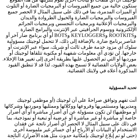
ستكون خالية من جميع الفيروسات أو البرمجيات الضارة أو التلوث
أو الميزات المدمرة، بما في ذلك على سبيل المثال لا الحصر جميع
الفيروسات والبرمجيات الضارة والخيول الطروادة والديدان
والبرمجيات الإعلانية وبرمجيات التجسس وبرمجيات الجرائم
الإلكترونية ووسوم الجرافيتي عبر الإنترنت والبرامج الضارة
وROOTKITS وKEYLOGGERS وBOTS أو أي برنامج ضار آخر أو
عناصر برنامج ضارة. بالإضافة إلى ذلك، لا تتحمل لوجيتك مسؤولية
سلوك أي مزود خدمة طرف ثالث أو شريك، سواء عبر الإنترنت أو
خارجها. لن تؤدي أي معلومات شفهية أو مكتوبة تتلقاها لوجيتك أو
مورديها أو التي تم الحصول عليها بطريقة أخرى إلى تغيير هذا الإخلاء.
بعض الولايات القضائية لا تسمح بهذه القيود، لذا قد لا تنطبق القيود
المذكورة أعلاه في ولايتك القضائية.
تحديد المسؤولية
أنت تفهم وتوافق صراحةً على أن لوجيتك (أو موظفي لوجيتك
ومديريها ومستثمريها وفروعها ووكلائها وممثليها ومورديها وشركائها
أو موظفيها) لن تكون مسؤولة عن أي أضرار مباشرة أو أي أضرار
خاصة أو مباشرة أو غير مباشرة أو عرضية أو تبعية أو نموذجية، بما
في ذلك على سبيل المثال لا الحصر أي أضرار ناتجة عن فقدان
الاستخدام أو البيانات أو الأرباح أو أي خسائر غير ملموسة أخرى
(حتى لو تم إبلاغ لوجيتك بإمكانية حدوث مثل هذه الأضرار)، الناتجة