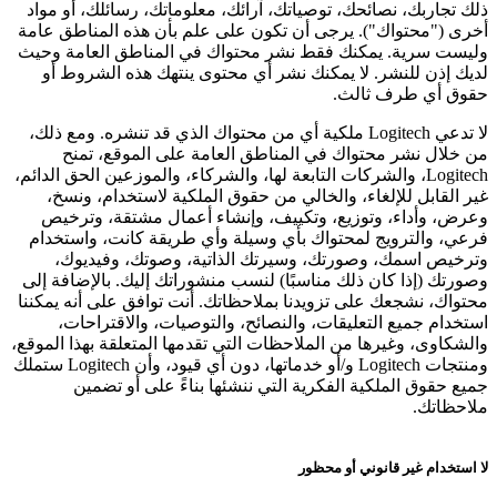
ذلك تجاربك، نصائحك، توصياتك، آرائك، معلوماتك، رسائلك، أو مواد
أخرى ("محتواك"). يرجى أن تكون على علم بأن هذه المناطق عامة
وليست سرية. يمكنك فقط نشر محتواك في المناطق العامة وحيث
لديك إذن للنشر. لا يمكنك نشر أي محتوى ينتهك هذه الشروط أو
حقوق أي طرف ثالث.
لا تدعي Logitech ملكية أي من محتواك الذي قد تنشره. ومع ذلك،
من خلال نشر محتواك في المناطق العامة على الموقع، تمنح
Logitech، والشركات التابعة لها، والشركاء، والموزعين الحق الدائم،
غير القابل للإلغاء، والخالي من حقوق الملكية لاستخدام، ونسخ،
وعرض، وأداء، وتوزيع، وتكييف، وإنشاء أعمال مشتقة، وترخيص
فرعي، والترويج لمحتواك بأي وسيلة وأي طريقة كانت، واستخدام
وترخيص اسمك، وصورتك، وسيرتك الذاتية، وصوتك، وفيديوك،
وصورتك (إذا كان ذلك مناسبًا) لنسب منشوراتك إليك. بالإضافة إلى
محتواك، نشجعك على تزويدنا بملاحظاتك. أنت توافق على أنه يمكننا
استخدام جميع التعليقات، والنصائح، والتوصيات، والاقتراحات،
والشكاوى، وغيرها من الملاحظات التي تقدمها المتعلقة بهذا الموقع،
ومنتجات Logitech و/أو خدماتها، دون أي قيود، وأن Logitech ستملك
جميع حقوق الملكية الفكرية التي ننشئها بناءً على أو تضمين
ملاحظاتك.
لا استخدام غير قانوني أو محظور