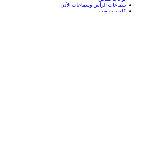
سماعات الرأس وسماعات الأذن
كاميرات ويب
مكبرات الصوت
حافظات لوحة مفاتيح لجهاز iPad
أجهزة ماوس للألعاب
لوحات مفاتيح للألعاب
سماعة رأس للألعاب
الدعم
دعم فردي
دعم الألعاب
تواصل معنا
Logitech
المنتجات
الدعم
AE,ar
©2026 Logitech. جميع الحقوق محفوظة.