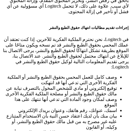
بالحق في رفض النشر، وتحرير المحتوى المقدم، وإزالة المحتوى
لأي سبب. علاوة على ذلك، لا تتحمل Logitech أي مسؤولية عن أي
فشل أو تأخير في إزالة المحتوى.
إجراءات تقديم مطالبات انتهاك حقوق الطبع والنشر
في Logitech، نحن نحترم الملكية الفكرية للآخرين. إذا كنت تعتقد أن
عملك المحمي بحقوق الطبع والنشر قد تم نسخه ويكون متاحًا على
الموقع بطريقة تشكل انتهاكًا لحقوق الطبع والنشر، يرجى الاتصال بنا
للإبلاغ عن انتهاك محتمل لحقوق الطبع والنشر. عند الاتصال بنا،
يرجى تقديم المعلومات التالية لوكيل حقوق الطبع والنشر في
Logitech:
وصف كامل للعمل المحمي بحقوق الطبع والنشر أو الملكية
الفكرية الأخرى التي تدعي أنها قد انتهكت
توقيع إلكتروني أو مادي للشخص المخول بالتصرف نيابة عن
مالك حقوق الطبع والنشر أو مصلحة الملكية الفكرية الأخرى
وصف لمكان وجود المادة التي تدعي أنها تنتهك على هذا
الموقع
اسمك، عنوانك، رقم هاتفك، وعنوان بريدك الإلكتروني
بيان منك بأن لديك اعتقاد حسن النية بأن الاستخدام المتنازع
عليه غير مصرح به من قبل مالك حقوق الطبع والنشر، أو
وكيله، أو القانون