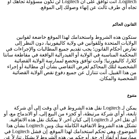
Logitech. أنت توافق على أن Logitech لن تكون مسؤولة تجاهك أو
تجاه أي طرف ثالث عن إنهاء وصولك إلى الموقع.
القانون الحاكم
ستكون هذه الشروط واستخدامك لهذا الموقع خاضعة لقوانين
الولايات المتحدة وللقوانين في ولاية كاليفورنيا، دون النظر إلى
تعارض أحكام القانون؛ يجب تقديم جميع المطالبات والإجراءات في
المحكمة المناسبة في الولاية أو الفيدرالية الواقعة في مقاطعة سانتا
كلارا، كاليفورنيا؛ وأنت توافق وتخضع لممارسة الولاية القضائية
الشخصية لتلك المحاكم لغرض التقاضي بشأن أي مطالبة أو إجراء
من هذا القبيل. أنت تتنازل عن جميع دفوع نقص الولاية القضائية
الشخصية والمكان.
متنوع
يمكن لـ Logitech نقل هذه الشروط في أي وقت إلى أي شركة
تابعة، أو أي شركة مرتبطة، أو كجزء من البيع إلى، أو الاندماج مع، أو
أي نقل آخر لـ Logitech إلى كيان آخر. لا يمكنك نقل هذه الاتفاقية.
تشكل هذه الشروط الاتفاقية الكاملة بينك وبين Logitech بشأن هذا
الموضوع، وهي تحكم استخدامك لهذا الموقع. إن فشل Logitech في
ممارسة أو إنفاذ أي حق أو حكم من هذه الشروط لا يشكل تنازلاً عن