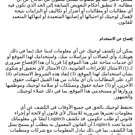
مطالبة. لا تنطبق أحكام التعويض السابقة إلى الحد الذي تكون فيه
أي مطالبات أو مطالبات أو أضرار أو تكاليف أو التزامات نتيجة
لإهمال لوجيتك أو احتيالها أو إصابتها المتعمدة أو انتهاكها المتعمد
للقانون.
إفصاح عن الاستخدام
يمكن أن تكشف لوجيتك عن أي معلومات لدينا عنك (بما في ذلك
هويتك)، وأي اتصالات أو مراسلات منك، واستخدامك لهذا الموقع أو
أي خدمات متاحة على هذا الموقع إذا قررنا أن هذا الإفصاح ضروري
لـ (1) الامتثال للإجراءات القانونية، (2) الامتثال لأي تحقيق أو شكوى
بشأن استخدامك لهذا الموقع، (3) إنفاذ هذه الشروط الاستخدام، (4)
الرد على المطالبات بأن أي بيانات من هذا القبيل انتهكت حقوق
الآخرين، أو (5) حماية حقوق وممتلكات أو سلامة لوجيتك وموظفيها
وزوارها أو مستخدمي هذا الموقع، بما في ذلك عملاء لوجيتك،
والجمهور.
تحتفظ لوجيتك بالحق في جميع الأوقات في الكشف عن أي
معلومات تعتبرها ضرورية للامتثال لأي قانون أو لائحة أو إجراء
قانوني أو طلب حكومي. قد تكشف Logitech أيضًا عن معلوماتك
عندما تحدد Logitech أن القانون المعمول به يتطلب أو يسمح بمثل
هذا الكشف، بما في ذلك تبادل المعلومات مع شركات ومنظمات