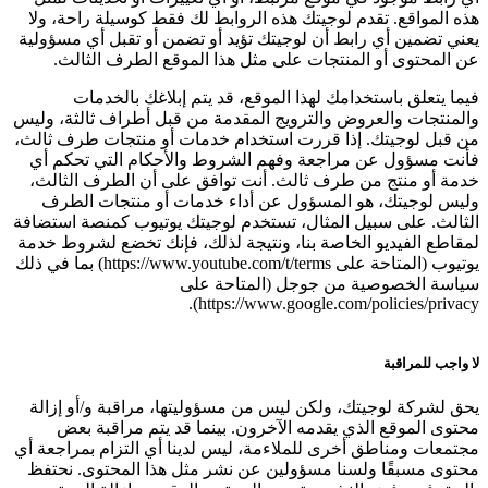
هذه المواقع. تقدم لوجيتك هذه الروابط لك فقط كوسيلة راحة، ولا
يعني تضمين أي رابط أن لوجيتك تؤيد أو تضمن أو تقبل أي مسؤولية
عن المحتوى أو المنتجات على مثل هذا الموقع الطرف الثالث.
فيما يتعلق باستخدامك لهذا الموقع، قد يتم إبلاغك بالخدمات
والمنتجات والعروض والترويج المقدمة من قبل أطراف ثالثة، وليس
من قبل لوجيتك. إذا قررت استخدام خدمات أو منتجات طرف ثالث،
فأنت مسؤول عن مراجعة وفهم الشروط والأحكام التي تحكم أي
خدمة أو منتج من طرف ثالث. أنت توافق على أن الطرف الثالث،
وليس لوجيتك، هو المسؤول عن أداء خدمات أو منتجات الطرف
الثالث. على سبيل المثال، تستخدم لوجيتك يوتيوب كمنصة استضافة
لمقاطع الفيديو الخاصة بنا، ونتيجة لذلك، فإنك تخضع لشروط خدمة
يوتيوب (المتاحة على https://www.youtube.com/t/terms) بما في ذلك
سياسة الخصوصية من جوجل (المتاحة على
https://www.google.com/policies/privacy).
لا واجب للمراقبة
يحق لشركة لوجيتك، ولكن ليس من مسؤوليتها، مراقبة و/أو إزالة
محتوى الموقع الذي يقدمه الآخرون. بينما قد يتم مراقبة بعض
مجتمعات ومناطق أخرى للملاءمة، ليس لدينا أي التزام بمراجعة أي
محتوى مسبقًا ولسنا مسؤولين عن نشر مثل هذا المحتوى. نحتفظ