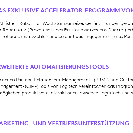
AS EXKLUSIVE ACCELERATOR-PROGRAMM VO
AP ist ein Rabatt für Wachstumsanreize, der jetzt für den ges
r Rabattsatz (Prozentsatz des Bruttoumsatzes pro Quartal) erh
r höhere Umsatzzahlen und belohnt das Engagement eines Partn
RWEITERTE AUTOMATISIERUNGSTOOLS
e neuen Partner-Relationship-Management- (PRM-) und Custo
nagement-(CIM-)Tools von Logitech vereinfachen das Prog
möglichen produktivere Interaktionen zwischen Logititech und s
ARKETING- UND VERTRIEBSUNTERSTÜTZUNG