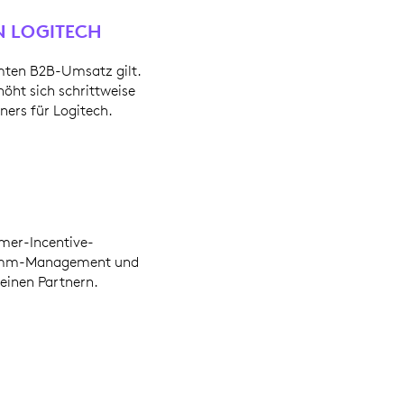
N LOGITECH
amten B2B-Umsatz gilt.
öht sich schrittweise
ers für Logitech.
mer-Incentive-
ramm-Management und
einen Partnern.