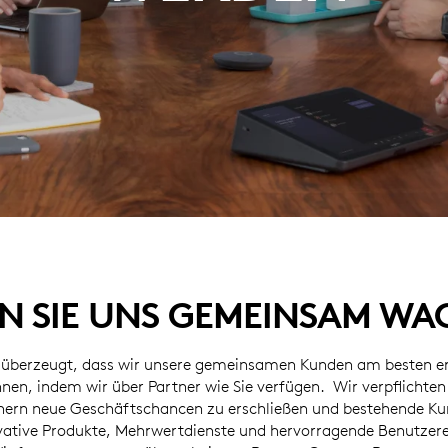
N SIE UNS GEMEINSAM W
t überzeugt, dass wir unsere gemeinsamen Kunden am besten e
nen, indem wir über Partner wie Sie verfügen. Wir verpflicht
tnern neue Geschäftschancen zu erschließen und bestehende K
vative Produkte, Mehrwertdienste und hervorragende Benutzer