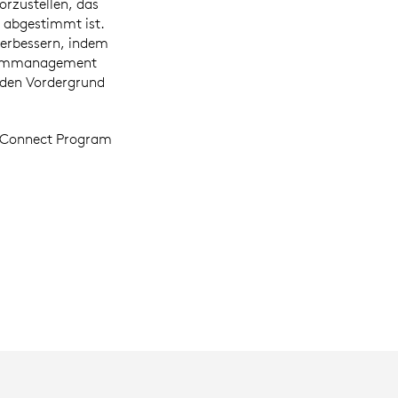
rzustellen, das
 abgestimmt ist.
verbessern, indem
rammmanagement
n den Vordergrund
r Connect Program