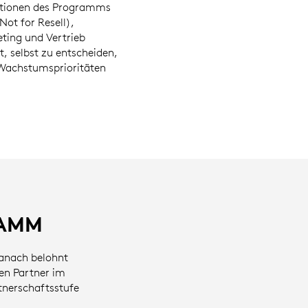
nktionen des Programms
ot for Resell),
ting und Vertrieb
, selbst zu entscheiden,
 Wachstumsprioritäten
RAMM
danach belohnt
en Partner im
nerschaftsstufe