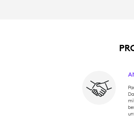
PRO
A
Pa
Da
mi
be
un