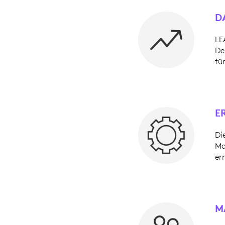
D
LE
De
fü
E
Di
Ma
er
M