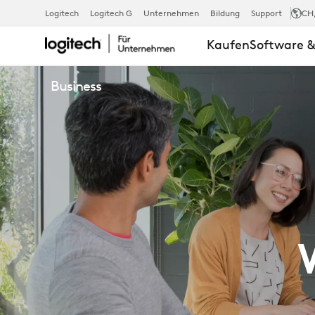
WARUM
Logitech
Logitech G
Unternehmen
Bildung
Support
CH
Kaufen
Software &
EIN
Business
PARTNER
WERDEN