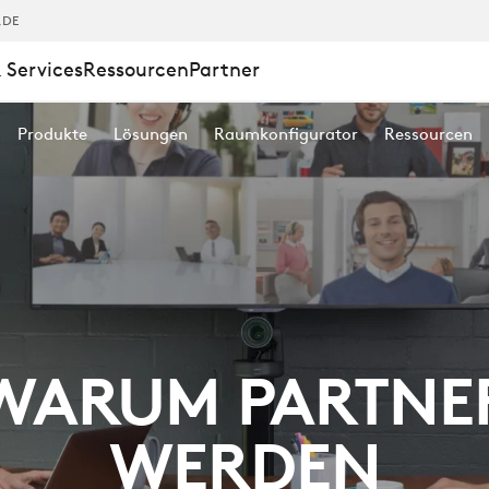
,DE
 Services
Ressourcen
Partner
Produkte
Lösungen
Raumkonfigurator
Ressourcen
WARUM PARTNE
WERDEN