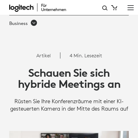
ARTIKEL:
PROBLEME
Business
IN
HYBRIDEN
MEETINGS
Artikel
4 Min. Lesezeit
MIT
Schauen Sie sich
SIGHT
hybride Meetings an
Rüsten Sie Ihre Konferenzräume mit einer KI-
gesteuerten Kamera in der Mitte des Raums auf