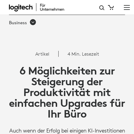
6
MÖGLICHKEITEN
Business
ZUR
STEIGERUNG
DER
Artikel
4 Min. Lesezeit
PRODUKTIVITÄT
6 Möglichkeiten zur
MIT
Steigerung der
EINFACHEN
Produktivität mit
UPGRADES
einfachen Upgrades für
FÜR
Ihr Büro
IHR
BÜRO
Auch wenn der Erfolg bei einigen KI-Investitionen