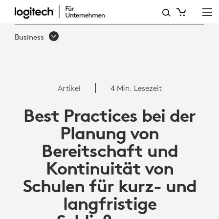
BEST
PRACTICES
Business
IM
BILDUNGSWESEN
FÜR
Artikel
4 Min. Lesezeit
BEREITSCHAFTS-
Best Practices bei der
UND
Planung von
KONTINUITÄTSPLANUNG
Bereitschaft und
Kontinuität von
Schulen für kurz- und
langfristige