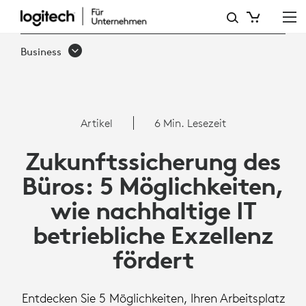
ZUKUNFTSSICHERUNG
DES
Business
BÜROS:
5
MÖGLICHKEITEN,
Artikel
6 Min. Lesezeit
WIE
Zukunftssicherung des
NACHHALTIGE
Büros: 5 Möglichkeiten,
IT
wie nachhaltige IT
BETRIEBLICHE
betriebliche Exzellenz
EXZELLENZ
fördert
FÖRDERT
Entdecken Sie 5 Möglichkeiten, Ihren Arbeitsplatz